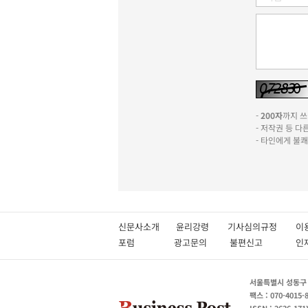
-
200자
까지 쓰실
- 저작권 등 
- 타인에게 불
신문사소개
윤리강령
기사심의규정
이
포럼
광고문의
불편신고
서울특별시 성동구 성
팩스 : 070-4015-
ISSN : 2636-171