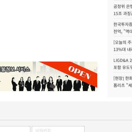
공정위 은행
15조 과징
한국투자증
천억, "역
[오늘의 주
13%대 내
LIGD&A 
포함 유도무
[현장] 한
폼리츠 "세