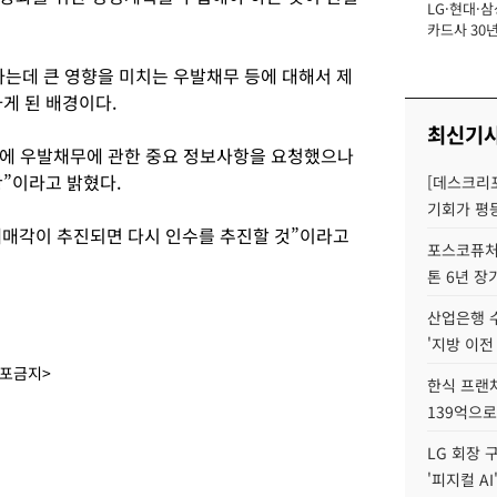
LG·현대·삼
장
카드사 30년
뢰 회복에 
제재 '부담' 
는데 큰 영향을 미치는 우발채무 등에 대해서 제
게 된 배경이다.
최신기
에 우발채무에 관한 중요 정보사항을 요청했으나
황”이라고 밝혔다.
[데스크리포
기회가 평
재매각이 추진되면 다시 인수를 추진할 것”이라고
포스코퓨처엠
톤 6년 장
산업은행 
'지방 이전
배포금지>
한식 프랜
139억으로
LG 회장 
'피지컬 AI