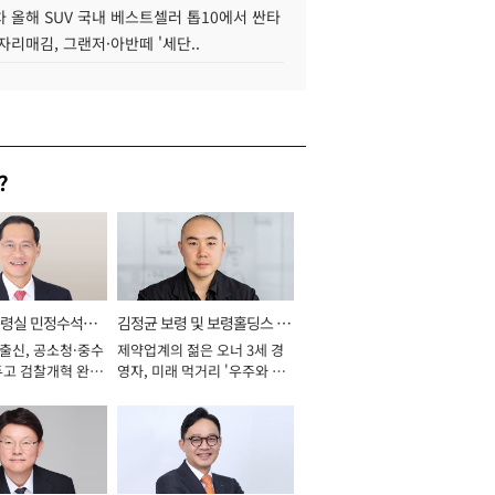
 올해 SUV 국내 베스트셀러 톱10에서 싼타
자리매김, 그랜저·아반떼 '세단..
?
통령실 민정수석비
김정균 보령 및 보령홀딩스 대
 출신, 공소청·중수
제약업계의 젊은 오너 3세 경
표이사 사장
두고 검찰개혁 완수
영자, 미래 먹거리 '우주와 헬
년]
스케어' 공들여 [2026년]