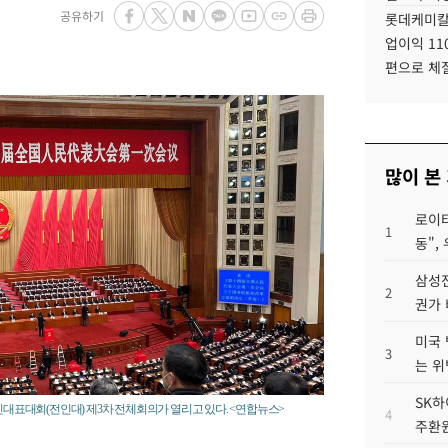
공유하기
롯데케미칼
업이익 11
편으로 체
많이 본
로이터
1
동",
삼성전
2
권가 
미국 
3
는 위
SK하
인민대표대회(전인대) 제3차 전체회의가 열리고 있다. <연합뉴스>
4
주환원