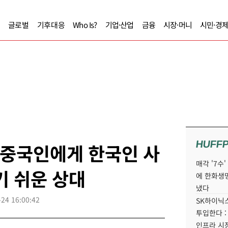
글로벌
기후대응
Who Is?
기업·산업
금융
시장·머니
시민·경
HUFF
 중국인에게 한국인 사
매각 '7수
기 쉬운 상대
에 한화생
냈다
-24 16:00:42
SK하이닉스
투입한다 :
인프라 시