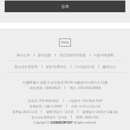
PC버전
회사소개
윤리강령
개인정보처리방침
이용자위원회
청소년보호정책
정정·반론보도
기사심의규정
불편신고
서울특별시 성동구 성수일로 39-34 서울숲더스페이스 12층
대표전화 : 1800-6522
팩스 : 070-4015-8658
편집국 : 070-4010-8512
사업본부 : 070-4010-7078
등록번호 : 서울 아 02897
제호 : 비즈니스포스트
등록일: 2013.11.13
발행·편집인 : 강석운
발행일자: 2013년 12월 2일
청소년보호책임자 : 강석운
ISSN : 2636-171X
Copyright ⓒ
B
USINESSPOST
. All rights reserved.