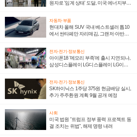
원자로 '임계 상태' 도달, 미국 에너지부
"중요한 이정표"
자동차·부품
현대차 올해 SUV 국내 베스트셀러 톱10
에서 싼타페만 자리매김, 그랜저·아반떼
'세단 쌍끌이'로 내수 방어
전자·전기·정보통신
아이폰18 '메모리 부족'에 출시 지연되나,
삼성디스플레이 LG디스플레이 LG이노
텍 '탈애플' 수익 다각화 속도
전자·전기·정보통신
SK하이닉스 1주당 375원 현금배당 실시,
추가 주주환원 계획 9월 공개 예정
사회
미국 법원 "트럼프 정부 풍력 프로젝트 동
결 조치는 위법", 해제 명령 내려