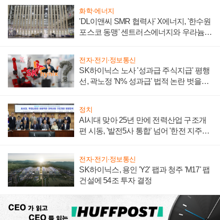
화학·에너지
'DL이앤씨 SMR 협력사' X에너지, '한수원
포스코 동맹' 센트러스에너지와 우라늄
계약 체결
전자·전기·정보통신
SK하이닉스 노사 '성과급 주식지급' 평행
선, 곽노정 'N% 성과급' 법적 논란 벗을지
주목
정치
AI시대 맞아 25년 만에 전력산업 구조개
편 시동, '발전5사 통합' 넘어 '한전 지주사'
재편론도
전자·전기·정보통신
SK하이닉스, 용인 'Y2' 팹과 청주 'M17' 팹
건설에 54조 투자 결정