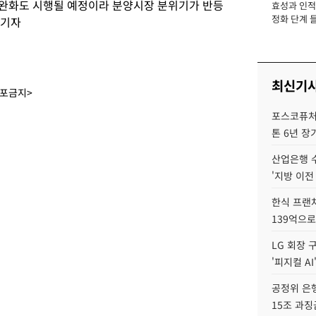
 완화도 시행될 예정이라 분양시장 분위기가 반등
효성과 인적 
장
정화 단계 들
 기자
최신기
배포금지>
포스코퓨처엠
톤 6년 장
산업은행 
'지방 이전
한식 프랜
139억으로
LG 회장 
'피지컬 AI
공정위 은행
15조 과징