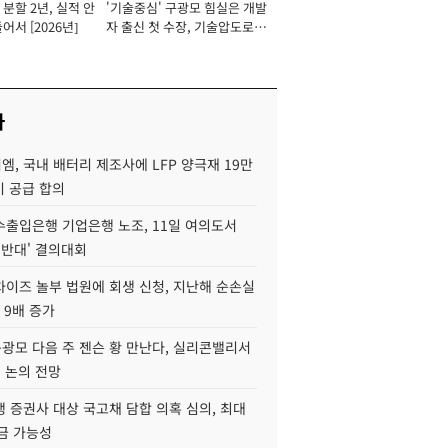
분할 2년, 실적 안
'기술중심' 구광모 힘실은 개발
이사 사장
어서 [2026년]
자 출신 첫 수장, 기술압도로
경쟁력 확보 사활 [2026년]
사
, 국내 배터리 제조사에 LFP 양극재 19만
기 공급 합의
수출입은행 기업은행 노조, 11일 여의도서
 반대' 결의대회
차이즈 놀부 법원에 회생 신청, 지난해 순손실
 9배 증가
구광모 다음 주 젠슨 황 만난다, 실리콘밸리서
' 논의 전망
 증권사 대상 국고채 담합 의혹 심의, 최대
금 가능성