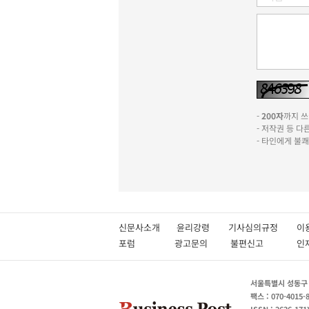
-
200자
까지 쓰실
- 저작권 등 
- 타인에게 불
신문사소개
윤리강령
기사심의규정
이
포럼
광고문의
불편신고
서울특별시 성동구 성
팩스 : 070-4015-
ISSN : 2636-171