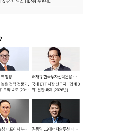
·SK하이닉스 HBM4 수율에..
?
뱅크 행장
배재규 한국투자신탁운용 대
 높은 전략 전문가,
국내 ETF 시장 선구자, '업계 3
표이사 사장
' 도약 속도 [2026
위' 탈환 과제 [2026년]
효성 대표이사 부회
김동명 LG에너지솔루션 대표