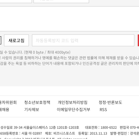
 수 있습니다. (현재 0 byte / 최대 400byte)
다른 사람의 권리를 침해하거나 명예를 훼손하는 댓글은 관련 법률에 의해 제재를 받을 수 있습니
쾌감을 주는 욕설 등 비하하는 단어가 내용에 포함되거나 인신공격성 글은 관리자의 판단에 의해
용자위원회
청소년보호정책
개인정보처리방침
정정·반론보도
인재채용
기사제보
이메일무단수집거부
RSS
수일로 39-34 서울숲더스페이스 12층 1201호-1203호
대표전화 : 1800-6522
편집국 070-4
8658
등록번호 : 서울 아 02897
제호: 비즈니스포스트
등록일: 2013.11.13
발행·편집인 : 강석
X
Copyright ? 2013 비즈니스포스트. All rights reserved.