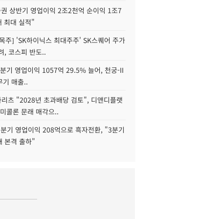
권 상반기 영업이익 2조2천억 순이익 1조7
대 최대 실적"
목주] 'SK하이닉스 최대주주' SK스퀘어 주가
려, 코스피 반도..
2분기 영업이익 1057억 29.5% 늘어, 천궁-II
기 매출..
화리츠 "2028년 초과배당 검토", 디앤디플랫
미콜론 문래 매각으..
분기 영업이익 208억으로 흑자전환, "3분기
재 본격 출하"