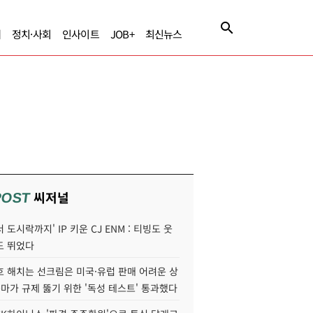
제
정치·사회
인사이트
JOB+
최신뉴스
씨저널
POST
 도시락까지' IP 키운 CJ ENM : 티빙도 웃
도 뛰었다
호 해치는 선크림은 미국·유럽 판매 어려운 상
콜마가 규제 뚫기 위한 '독성 테스트' 통과했다