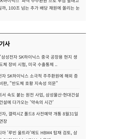
SK하이닉스 '파격 주주환원'으로 투심 달래고
까, 100조 넘는 추가 배당 재원에 쏠리는 눈
 기사
"삼성전자 SK하이닉스 중국 공장용 현지 생
도체 장비 시험, 미국 수출통제 ..
자 SK하이닉스 소극적 주주환원에 해외 증
비판, "반도체 호황 지속성 의문"
서 속도 붙는 원전 사업, 삼성물산·현대건설
건설에 다가오는 '약속의 시간'
자, 갤럭시Z 폴드8 사전예약 개통 8월31일
 연장
아 '루빈 울트라'에도 HBM4 탑재 검토, 삼