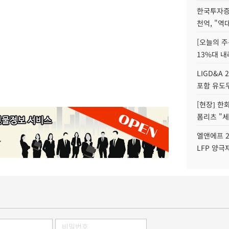
한국투자증
천억, "역
[오늘의 주
13%대 내
LIGD&A 
포함 유도무
[현장] 한
폼리츠 "세
엘앤에프 2
LFP 양극