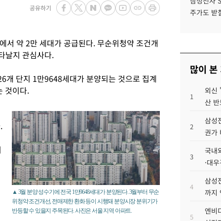
삼성전자 
공유하기
주가도 받칠
에서 약 2만 세대가 공급된다. 무순위청약 조건개
나타날지 관심사다.
많이 본
26개 단지 1만9648세대가 분양되는 것으로 집계
는 것이다.
외신 
1
산 반
삼성전
.
2
권가 
휘
국내외
3
트
·대우
그
삼성전
4
까지
▲ 3월 분양 성수기에 전국 1만9648세대가 분양된다. 3월부터 무순
위청약 조건개선, 전매제한 환화 등이 시행돼 분양시장 분위기가
엔비디
반등할 수 있을지 주목된다. 사진은 서울 지역 아파트.
5