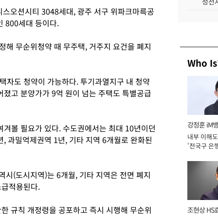
성전자
스오션시티 3048세대, 광주 서구 위파크마륵공
 800세대 등이다.
정해 무순위청약 때 무주택, 거주지 요건을 폐지
Who Is
택자도 청약이 가능하다. 투기과열지구 내 청약
어졌고 분양가가 9억 원이 넘는 주택도 특별공급
강정훈 iM
여겨볼 필요가 있다. 수도권에서는 최대 10년이던
내부 이해도
, 과밀억제권역 1년, 기타 지역 6개월로 완화된
'전국구 은행
년]
역시(도시지역)는 6개월, 기타 지역은 전면 폐지
소급적용된다.
한 규칙 개정령을 공포하고 즉시 시행해 무순위
조현상 HS