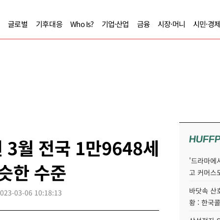
글로벌
기후대응
Who Is?
기업·산업
금융
시장·머니
시민·경
HUFF
3월 전국 1만9648세
'드라마에서
비슷한 수준
고 커머스
바닷속 산
023-03-06 10:18:13
황 : 한국