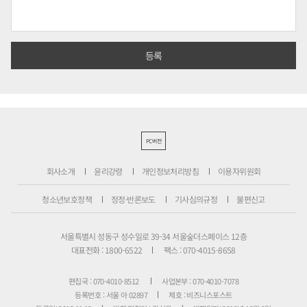
PC버전
회사소개
윤리강령
개인정보처리방침
이용자위원회
청소년보호정책
정정·반론보도
기사심의규정
불편신고
서울특별시 성동구 성수일로 39-34 서울숲더스페이스 12층
대표전화 : 1800-6522
팩스 : 070-4015-8658
편집국 : 070-4010-8512
사업본부 : 070-4010-7078
등록번호 : 서울 아 02897
제호 : 비즈니스포스트