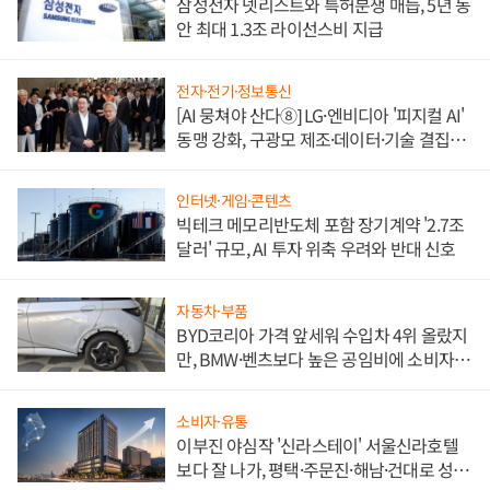
삼성전자 넷리스트와 특허분쟁 매듭, 5년 동
안 최대 1.3조 라이선스비 지급
전자·전기·정보통신
[AI 뭉쳐야 산다⑧] LG·엔비디아 '피지컬 AI'
동맹 강화, 구광모 제조·데이터·기술 결집
해 종합 로보틱스 기업으로
인터넷·게임·콘텐츠
빅테크 메모리반도체 포함 장기계약 '2.7조
달러' 규모, AI 투자 위축 우려와 반대 신호
자동차·부품
BYD코리아 가격 앞세워 수입차 4위 올랐지
만, BMW·벤츠보다 높은 공임비에 소비자
불만 폭발
소비자·유통
이부진 야심작 '신라스테이' 서울신라호텔
보다 잘 나가, 평택·주문진·해남·건대로 성