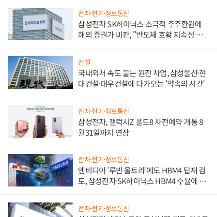
전자·전기·정보통신
삼성전자 SK하이닉스 소극적 주주환원에
해외 증권가 비판, "반도체 호황 지속성 의
문"
건설
국내외서 속도 붙는 원전 사업, 삼성물산·현
대건설·대우건설에 다가오는 '약속의 시간'
전자·전기·정보통신
삼성전자, 갤럭시Z 폴드8 사전예약 개통 8
월31일까지 연장
전자·전기·정보통신
엔비디아 '루빈 울트라'에도 HBM4 탑재 검
토, 삼성전자·SK하이닉스 HBM4 수율에 주
도권 갈린다
전자·전기·정보통신