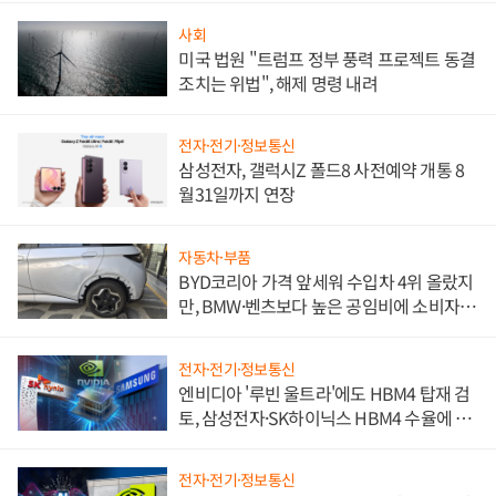
사회
미국 법원 "트럼프 정부 풍력 프로젝트 동결
조치는 위법", 해제 명령 내려
전자·전기·정보통신
삼성전자, 갤럭시Z 폴드8 사전예약 개통 8
월31일까지 연장
자동차·부품
BYD코리아 가격 앞세워 수입차 4위 올랐지
만, BMW·벤츠보다 높은 공임비에 소비자
불만 폭발
전자·전기·정보통신
엔비디아 '루빈 울트라'에도 HBM4 탑재 검
토, 삼성전자·SK하이닉스 HBM4 수율에 주
도권 갈린다
전자·전기·정보통신