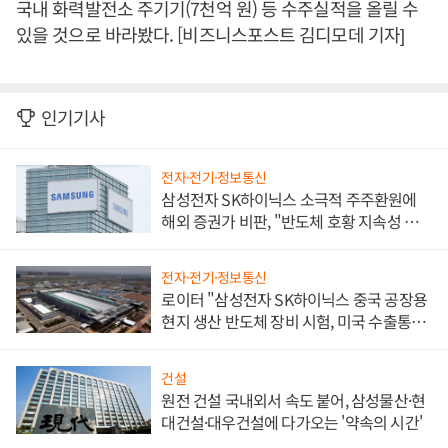
국내 화력발전소 주기기(7천억 원) 등 수주실적을 올릴 수
있을 것으로 바라봤다. [비즈니스포스트 김디모데 기자]
인기기사
전자·전기·정보통신
삼성전자 SK하이닉스 소극적 주주환원에
해외 증권가 비판, "반도체 호황 지속성 의
문"
전자·전기·정보통신
로이터 "삼성전자 SK하이닉스 중국 공장용
현지 생산 반도체 장비 시험, 미국 수출통제
대비"
건설
원전 건설 국내외서 속도 붙어, 삼성물산·현
대건설·대우건설에 다가오는 '약속의 시간'