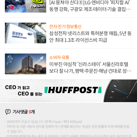
[AI 뭉쳐야 산다⑧] LG·엔비디아 '피지컬 AI'
동맹 강화, 구광모 제조·데이터·기술 결집
해 종합 로보틱스 기업으로
전자·전기·정보통신
삼성전자 넷리스트와 특허분쟁 매듭, 5년 동
안 최대 1.3조 라이선스비 지급
소비자·유통
이부진 야심작 '신라스테이' 서울신라호텔
보다 잘 나가, 평택·주문진·해남·건대로 성
장판 더 넓힌다
기사댓글
0
개
200자까지 쓰실 수 있습니다. (현재 0 byte / 최대 400byte)
저작권 등 다른 사람의 권리를 침해하거나 명예를 훼손하는 댓글은 관련 법률에 의해 제재를 받을
수 있습니다.
타인에게 불쾌감을 주는 욕설 등 비하하는 단어가 내용에 포함되거나 인신공격성 글은 관리자의 판