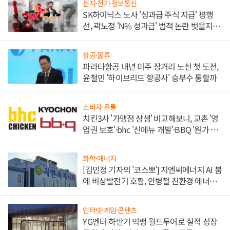
전자·전기·정보통신
SK하이닉스 노사 '성과급 주식 지급' 평행
선, 곽노정 'N% 성과급' 법적 논란 벗을지 주
목
항공·물류
파라타항공 내년 미주 장거리 노선 첫 도전,
윤철민 '하이브리드 항공사' 승부수 통할까
소비자·유통
치킨3사 '가맹점 상생' 비교해보니, 교촌 '영
업권 보호'·bhc '신메뉴 개발'·BBQ '원가 부
담'
화학·에너지
[김민정 기자의 '코스뽀'] 지엔씨에너지 AI 붐
에 비상발전기 호황, 안병철 친환경 에너지
발전전문기업 향한다
인터넷·게임·콘텐츠
YG엔터 하반기 빅뱅 월드투어로 실적 성장