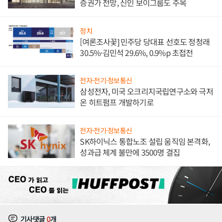
증권가 전망, 신인 보이그룹도 주목
정치
[여론조사꽃] 민주당 당대표 선호도 정청래
30.5%·김민석 29.6%, 0.9%p 초접전
전자·전기·정보통신
삼성전자, 미국 오크리지국립연구소와 극저
온 히트펌프 개발하기로
전자·전기·정보통신
SK하이닉스 통합노조 설립 움직임 본격화,
성과급 체계 불만에 3500명 결집
기사댓글
0
개