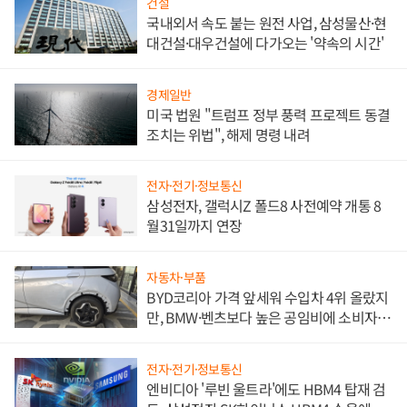
건설
국내외서 속도 붙는 원전 사업, 삼성물산·현
대건설·대우건설에 다가오는 '약속의 시간'
경제일반
미국 법원 "트럼프 정부 풍력 프로젝트 동결
조치는 위법", 해제 명령 내려
전자·전기·정보통신
삼성전자, 갤럭시Z 폴드8 사전예약 개통 8
월31일까지 연장
자동차·부품
BYD코리아 가격 앞세워 수입차 4위 올랐지
만, BMW·벤츠보다 높은 공임비에 소비자
불만 폭발
전자·전기·정보통신
엔비디아 '루빈 울트라'에도 HBM4 탑재 검