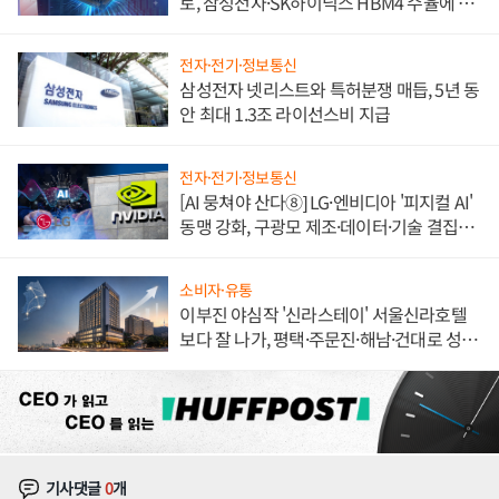
토, 삼성전자·SK하이닉스 HBM4 수율에 주
도권 갈린다
전자·전기·정보통신
삼성전자 넷리스트와 특허분쟁 매듭, 5년 동
안 최대 1.3조 라이선스비 지급
전자·전기·정보통신
[AI 뭉쳐야 산다⑧] LG·엔비디아 '피지컬 AI'
동맹 강화, 구광모 제조·데이터·기술 결집
해 종합 로보틱스 기업으로
소비자·유통
이부진 야심작 '신라스테이' 서울신라호텔
보다 잘 나가, 평택·주문진·해남·건대로 성
장판 더 넓힌다
기사댓글
0
개