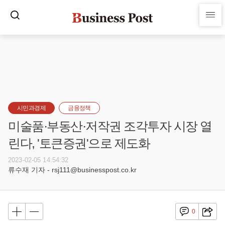
시민과경제
금융정책
미술품·부동산·저작권 조각투자 시장 열
린다, '토큰증권'으로 제도화
2023-02-05 14:54:32
류수재 기자 - rsj111@businesspost.co.kr
0