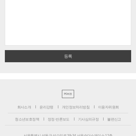
PC버전
회사소개
윤리강령
개인정보처리방침
이용자위원회
청소년보호정책
정정·반론보도
기사심의규정
불편신고
서울특별시 성동구 성수일로 39-34 서울숲더스페이스 12층