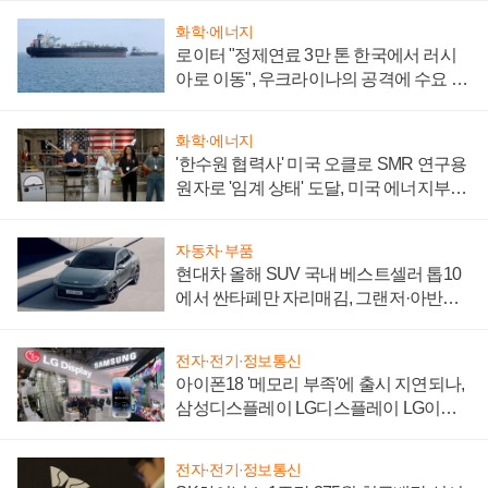
화학·에너지
로이터 "정제연료 3만 톤 한국에서 러시
아로 이동", 우크라이나의 공격에 수요 늘
어
화학·에너지
'한수원 협력사' 미국 오클로 SMR 연구용
원자로 '임계 상태' 도달, 미국 에너지부
"중요한 이정표"
자동차·부품
현대차 올해 SUV 국내 베스트셀러 톱10
에서 싼타페만 자리매김, 그랜저·아반떼
'세단 쌍끌이'로 내수 방어
전자·전기·정보통신
아이폰18 '메모리 부족'에 출시 지연되나,
삼성디스플레이 LG디스플레이 LG이노
텍 '탈애플' 수익 다각화 속도
전자·전기·정보통신