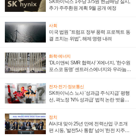
SK하이닉스 1주당 375원 현금배당 실시,
추가 주주환원 계획 9월 공개 예정
사회
미국 법원 "트럼프 정부 풍력 프로젝트 동
결 조치는 위법", 해제 명령 내려
화학·에너지
'DL이앤씨 SMR 협력사' X에너지, '한수원
포스코 동맹' 센트러스에너지와 우라늄
계약 체결
전자·전기·정보통신
SK하이닉스 노사 '성과급 주식지급' 평행
선, 곽노정 'N% 성과급' 법적 논란 벗을지
주목
정치
AI시대 맞아 25년 만에 전력산업 구조개
편 시동, '발전5사 통합' 넘어 '한전 지주사'