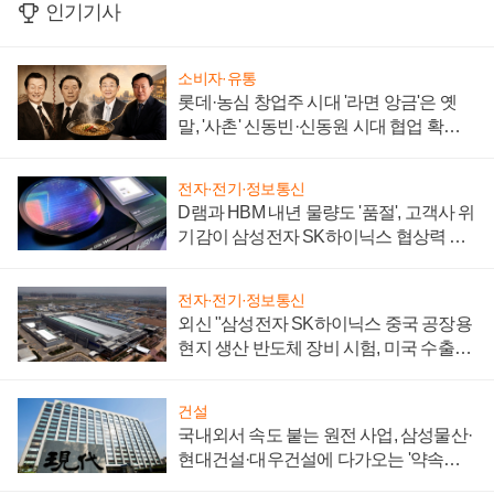
인기기사
소비자·유통
롯데·농심 창업주 시대 '라면 앙금'은 옛
말, '사촌' 신동빈·신동원 시대 협업 확대
일로
전자·전기·정보통신
D램과 HBM 내년 물량도 '품절', 고객사 위
기감이 삼성전자 SK하이닉스 협상력 더
키워
전자·전기·정보통신
외신 "삼성전자 SK하이닉스 중국 공장용
현지 생산 반도체 장비 시험, 미국 수출통
제 대비"
건설
국내외서 속도 붙는 원전 사업, 삼성물산·
현대건설·대우건설에 다가오는 '약속의
시간'