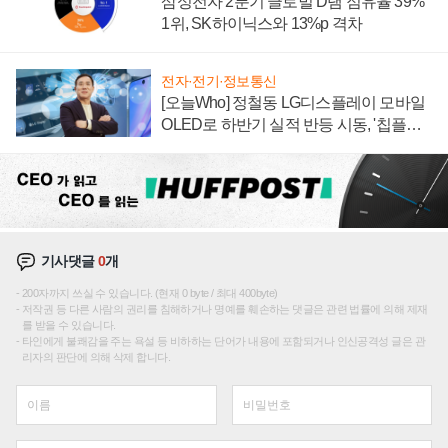
삼성전자 2분기 글로벌 D램 점유율 39%
1위, SK하이닉스와 13%p 격차
전자·전기·정보통신
[오늘Who] 정철동 LG디스플레이 모바일
OLED로 하반기 실적 반등 시동, '칩플레
이션'에 가격 인하 압박은 부담
기사댓글
0
개
200자까지 쓰실 수 있습니다. (현재 0 byte / 최대 400byte)
저작권 등 다른 사람의 권리를 침해하거나 명예를 훼손하는 댓글은 관련 법률에 의해 제재
를 받을 수 있습니다.
타인에게 불쾌감을 주는 욕설 등 비하하는 단어가 내용에 포함되거나 인신공격성 글은 관
리자의 판단에 의해 삭제 합니다.