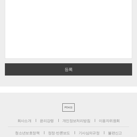
PC버전
회사소개
윤리강령
개인정보처리방침
이용자위원회
청소년보호정책
정정·반론보도
기사심의규정
불편신고