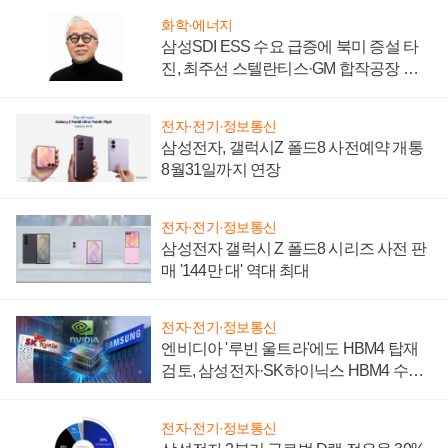
화학·에너지
삼성SDI ESS 수요 급증에 북미 증설 타
진, 최주선 스텔란티스·GM 합작공장 건
설 재추진하나
전자·전기·정보통신
삼성전자, 갤럭시Z 폴드8 사전예약 개통
8월31일까지 연장
전자·전기·정보통신
삼성전자 갤럭시 Z 폴드8 시리즈 사전 판
매 '144만 대' 역대 최대
전자·전기·정보통신
엔비디아 '루빈 울트라'에도 HBM4 탑재
검토, 삼성전자·SK하이닉스 HBM4 수율
에 주도권 갈린다
전자·전기·정보통신