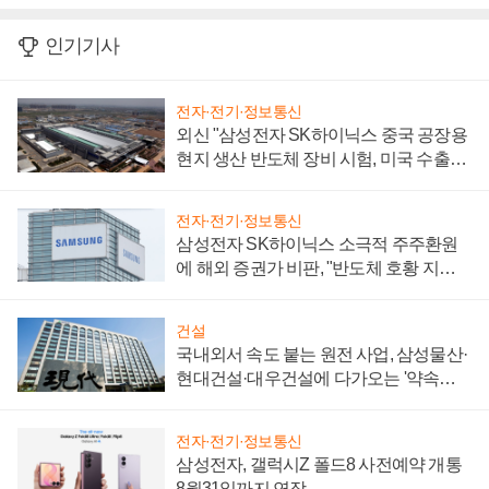
인기기사
전자·전기·정보통신
외신 "삼성전자 SK하이닉스 중국 공장용
현지 생산 반도체 장비 시험, 미국 수출통
제 대비"
전자·전기·정보통신
삼성전자 SK하이닉스 소극적 주주환원
에 해외 증권가 비판, "반도체 호황 지속
성 의문"
건설
국내외서 속도 붙는 원전 사업, 삼성물산·
현대건설·대우건설에 다가오는 '약속의
시간'
전자·전기·정보통신
삼성전자, 갤럭시Z 폴드8 사전예약 개통
8월31일까지 연장