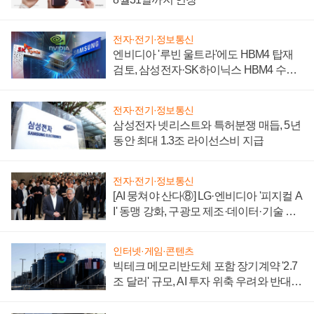
전자·전기·정보통신
엔비디아 '루빈 울트라'에도 HBM4 탑재
검토, 삼성전자·SK하이닉스 HBM4 수율
에 주도권 갈린다
전자·전기·정보통신
삼성전자 넷리스트와 특허분쟁 매듭, 5년
동안 최대 1.3조 라이선스비 지급
전자·전기·정보통신
[AI 뭉쳐야 산다⑧] LG·엔비디아 '피지컬 A
I' 동맹 강화, 구광모 제조·데이터·기술 결
집해 종합 로보틱스 기업으로
인터넷·게임·콘텐츠
빅테크 메모리반도체 포함 장기계약 '2.7
조 달러' 규모, AI 투자 위축 우려와 반대
신호