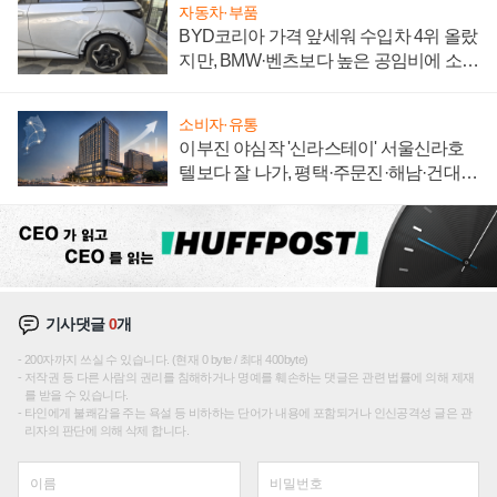
자동차·부품
BYD코리아 가격 앞세워 수입차 4위 올랐
지만, BMW·벤츠보다 높은 공임비에 소비
자 불만 폭발
소비자·유통
이부진 야심작 '신라스테이' 서울신라호
텔보다 잘 나가, 평택·주문진·해남·건대로
성장판 더 넓힌다
기사댓글
0
개
200자까지 쓰실 수 있습니다. (현재 0 byte / 최대 400byte)
저작권 등 다른 사람의 권리를 침해하거나 명예를 훼손하는 댓글은 관련 법률에 의해 제재
를 받을 수 있습니다.
타인에게 불쾌감을 주는 욕설 등 비하하는 단어가 내용에 포함되거나 인신공격성 글은 관
리자의 판단에 의해 삭제 합니다.