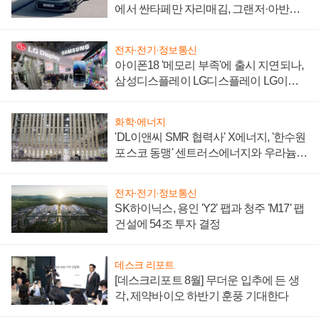
에서 싼타페만 자리매김, 그랜저·아반떼
'세단 쌍끌이'로 내수 방어
전자·전기·정보통신
아이폰18 '메모리 부족'에 출시 지연되나,
삼성디스플레이 LG디스플레이 LG이노
텍 '탈애플' 수익 다각화 속도
화학·에너지
'DL이앤씨 SMR 협력사' X에너지, '한수원
포스코 동맹' 센트러스에너지와 우라늄
계약 체결
전자·전기·정보통신
SK하이닉스, 용인 'Y2' 팹과 청주 'M17' 팹
건설에 54조 투자 결정
데스크 리포트
[데스크리포트 8월] 무더운 입추에 든 생
각, 제약바이오 하반기 훈풍 기대한다