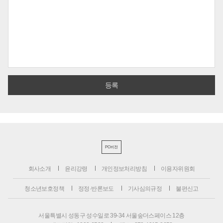
PC버전
회사소개
윤리강령
개인정보처리방침
이용자위원회
청소년보호정책
정정·반론보도
기사심의규정
불편신고
서울특별시 성동구 성수일로 39-34 서울숲더스페이스 12층