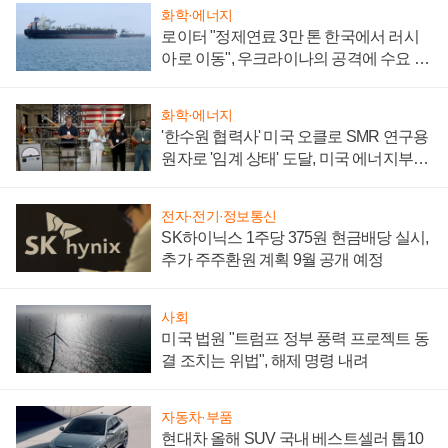
화학·에너지
로이터 "정제연료 3만 톤 한국에서 러시
아로 이동", 우크라이나의 공격에 수요 늘
어
화학·에너지
'한수원 협력사' 미국 오클로 SMR 연구용
원자로 '임계 상태' 도달, 미국 에너지부
"중요한 이정표"
전자·전기·정보통신
SK하이닉스 1주당 375원 현금배당 실시,
추가 주주환원 계획 9월 공개 예정
사회
미국 법원 "트럼프 정부 풍력 프로젝트 동
결 조치는 위법", 해제 명령 내려
자동차·부품
현대차 올해 SUV 국내 베스트셀러 톱10