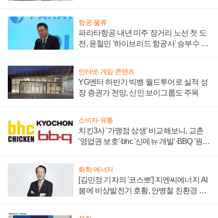
주목
항공·물류
파라타항공 내년 미주 장거리 노선 첫 도
전, 윤철민 '하이브리드 항공사' 승부수 통
할까
인터넷·게임·콘텐츠
YG엔터 하반기 빅뱅 월드투어로 실적 성
장 증권가 전망, 신인 보이그룹도 주목
소비자·유통
치킨3사 '가맹점 상생' 비교해보니, 교촌
'영업권 보호'·bhc '신메뉴 개발'·BBQ '원가
부담'
화학·에너지
[김민정 기자의 '코스뽀'] 지엔씨에너지 AI
붐에 비상발전기 호황, 안병철 친환경 에
너지 발전전문기업 향한다