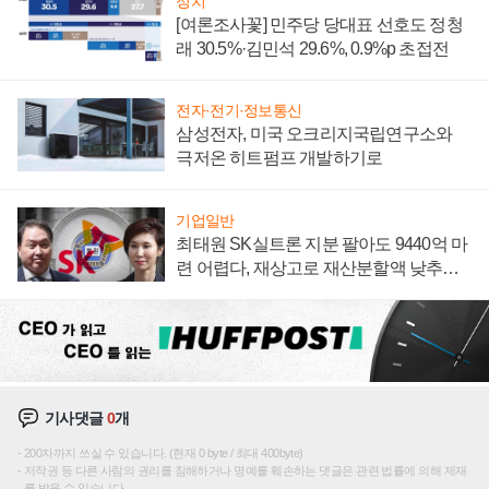
정치
[여론조사꽃] 민주당 당대표 선호도 정청
래 30.5%·김민석 29.6%, 0.9%p 초접전
전자·전기·정보통신
삼성전자, 미국 오크리지국립연구소와
극저온 히트펌프 개발하기로
기업일반
최태원 SK실트론 지분 팔아도 9440억 마
련 어렵다, 재상고로 재산분할액 낮추기
시도하나
기사댓글
0
개
200자까지 쓰실 수 있습니다. (현재 0 byte / 최대 400byte)
저작권 등 다른 사람의 권리를 침해하거나 명예를 훼손하는 댓글은 관련 법률에 의해 제재
를 받을 수 있습니다.