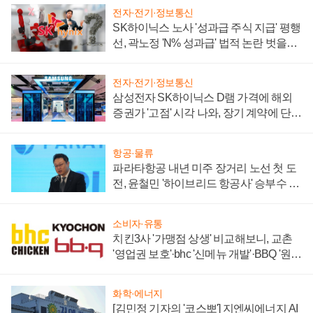
전자·전기·정보통신
SK하이닉스 노사 '성과급 주식 지급' 평행
선, 곽노정 'N% 성과급' 법적 논란 벗을지
주목
전자·전기·정보통신
삼성전자 SK하이닉스 D램 가격에 해외
증권가 '고점' 시각 나와, 장기 계약에 단점
부각
항공·물류
파라타항공 내년 미주 장거리 노선 첫 도
전, 윤철민 '하이브리드 항공사' 승부수 통
할까
소비자·유통
치킨3사 '가맹점 상생' 비교해보니, 교촌
'영업권 보호'·bhc '신메뉴 개발'·BBQ '원가
부담'
화학·에너지
[김민정 기자의 '코스뽀'] 지엔씨에너지 AI