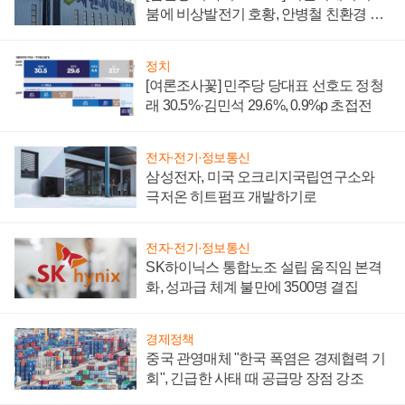
붐에 비상발전기 호황, 안병철 친환경 에
너지 발전전문기업 향한다
정치
[여론조사꽃] 민주당 당대표 선호도 정청
래 30.5%·김민석 29.6%, 0.9%p 초접전
전자·전기·정보통신
삼성전자, 미국 오크리지국립연구소와
극저온 히트펌프 개발하기로
전자·전기·정보통신
SK하이닉스 통합노조 설립 움직임 본격
화, 성과급 체계 불만에 3500명 결집
경제정책
중국 관영매체 "한국 폭염은 경제협력 기
회", 긴급한 사태 때 공급망 장점 강조