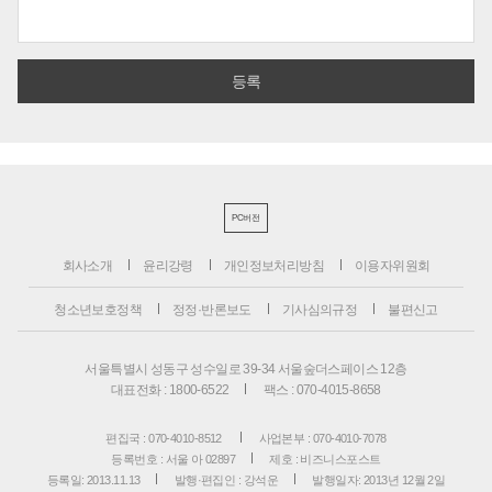
PC버전
회사소개
윤리강령
개인정보처리방침
이용자위원회
청소년보호정책
정정·반론보도
기사심의규정
불편신고
서울특별시 성동구 성수일로 39-34 서울숲더스페이스 12층
대표전화 : 1800-6522
팩스 : 070-4015-8658
편집국 : 070-4010-8512
사업본부 : 070-4010-7078
등록번호 : 서울 아 02897
제호 : 비즈니스포스트
등록일: 2013.11.13
발행·편집인 : 강석운
발행일자: 2013년 12월 2일