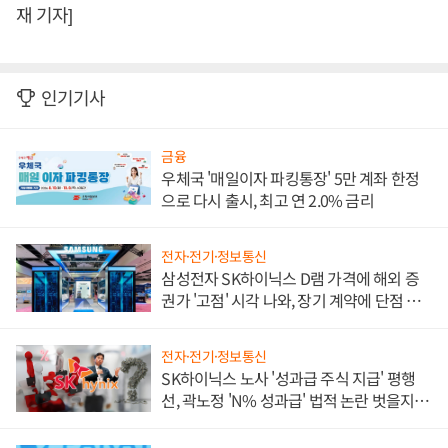
재 기자]
인기기사
금융
우체국 '매일이자 파킹통장' 5만 계좌 한정
으로 다시 출시, 최고 연 2.0% 금리
전자·전기·정보통신
삼성전자 SK하이닉스 D램 가격에 해외 증
권가 '고점' 시각 나와, 장기 계약에 단점 부
각
전자·전기·정보통신
SK하이닉스 노사 '성과급 주식 지급' 평행
선, 곽노정 'N% 성과급' 법적 논란 벗을지 주
목