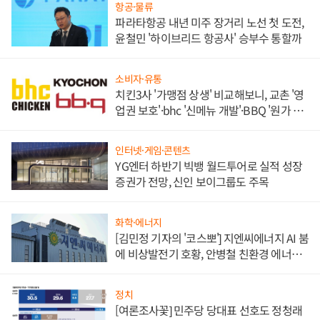
항공·물류
파라타항공 내년 미주 장거리 노선 첫 도전,
윤철민 '하이브리드 항공사' 승부수 통할까
소비자·유통
치킨3사 '가맹점 상생' 비교해보니, 교촌 '영
업권 보호'·bhc '신메뉴 개발'·BBQ '원가 부
담'
인터넷·게임·콘텐츠
YG엔터 하반기 빅뱅 월드투어로 실적 성장
증권가 전망, 신인 보이그룹도 주목
화학·에너지
[김민정 기자의 '코스뽀'] 지엔씨에너지 AI 붐
에 비상발전기 호황, 안병철 친환경 에너지
발전전문기업 향한다
정치
[여론조사꽃] 민주당 당대표 선호도 정청래