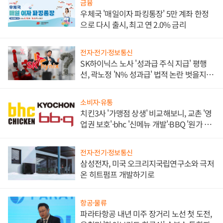
금융
우체국 '매일이자 파킹통장' 5만 계좌 한정
으로 다시 출시, 최고 연 2.0% 금리
전자·전기·정보통신
SK하이닉스 노사 '성과급 주식 지급' 평행
선, 곽노정 'N% 성과급' 법적 논란 벗을지 주
목
소비자·유통
치킨3사 '가맹점 상생' 비교해보니, 교촌 '영
업권 보호'·bhc '신메뉴 개발'·BBQ '원가 부
담'
전자·전기·정보통신
삼성전자, 미국 오크리지국립연구소와 극저
온 히트펌프 개발하기로
항공·물류
파라타항공 내년 미주 장거리 노선 첫 도전,