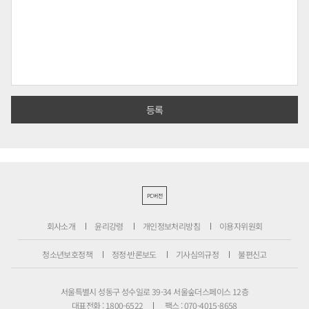
PC버전
회사소개
윤리강령
개인정보처리방침
이용자위원회
청소년보호정책
정정·반론보도
기사심의규정
불편신고
서울특별시 성동구 성수일로 39-34 서울숲더스페이스 12층
대표전화 : 1800-6522
팩스 : 070-4015-8658