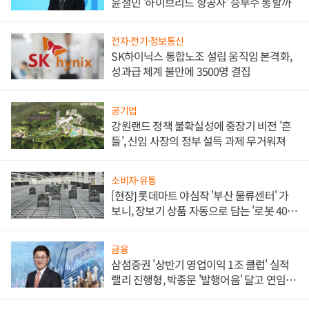
윤철민 '하이브리드 항공사' 승부수 통할까
전자·전기·정보통신
SK하이닉스 통합노조 설립 움직임 본격화,
성과급 체계 불만에 3500명 결집
공기업
강원랜드 정책 불확실성에 중장기 비전 '흔
들', 신임 사장의 정부 설득 과제 무거워져
소비자·유통
[현장] 롯데마트 야심작 '부산 물류센터' 가
보니, 장보기 상품 자동으로 담는 '로봇 400
대' 장관
금융
삼섬증권 '상반기 영업이익 1조 클럽' 실적
랠리 진행형, 박종문 '발행어음' 달고 연임 향
하나