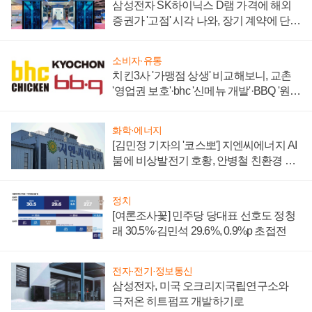
삼성전자 SK하이닉스 D램 가격에 해외
증권가 '고점' 시각 나와, 장기 계약에 단점
부각
소비자·유통
치킨3사 '가맹점 상생' 비교해보니, 교촌
'영업권 보호'·bhc '신메뉴 개발'·BBQ '원가
부담'
화학·에너지
[김민정 기자의 '코스뽀'] 지엔씨에너지 AI
붐에 비상발전기 호황, 안병철 친환경 에
너지 발전전문기업 향한다
정치
[여론조사꽃] 민주당 당대표 선호도 정청
래 30.5%·김민석 29.6%, 0.9%p 초접전
전자·전기·정보통신
삼성전자, 미국 오크리지국립연구소와
극저온 히트펌프 개발하기로