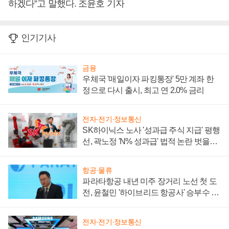
하겠다”고 말했다. 조윤호 기자
인기기사
금융
우체국 '매일이자 파킹통장' 5만 계좌 한
정으로 다시 출시, 최고 연 2.0% 금리
전자·전기·정보통신
SK하이닉스 노사 '성과급 주식 지급' 평행
선, 곽노정 'N% 성과급' 법적 논란 벗을지
주목
항공·물류
파라타항공 내년 미주 장거리 노선 첫 도
전, 윤철민 '하이브리드 항공사' 승부수 통
할까
전자·전기·정보통신