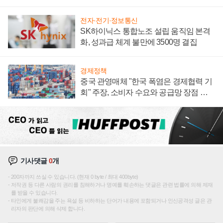
전자·전기·정보통신
SK하이닉스 통합노조 설립 움직임 본격
화, 성과급 체계 불만에 3500명 결집
경제정책
중국 관영매체 "한국 폭염은 경제협력 기
회" 주장, 소비자 수요와 공급망 장점 강
조
기사댓글
0
개
200자까지 쓰실 수 있습니다. (현재 0 byte / 최대 400byte)
저작권 등 다른 사람의 권리를 침해하거나 명예를 훼손하는 댓글은 관련 법률에 의해 제재
를 받을 수 있습니다.
타인에게 불쾌감을 주는 욕설 등 비하하는 단어가 내용에 포함되거나 인신공격성 글은 관
리자의 판단에 의해 삭제 합니다.