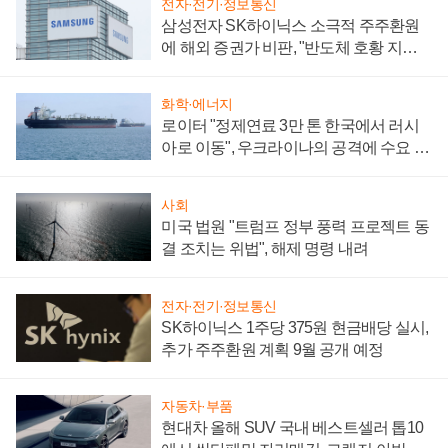
전자·전기·정보통신
삼성전자 SK하이닉스 소극적 주주환원
에 해외 증권가 비판, "반도체 호황 지속
성 의문"
화학·에너지
로이터 "정제연료 3만 톤 한국에서 러시
아로 이동", 우크라이나의 공격에 수요 늘
어
사회
미국 법원 "트럼프 정부 풍력 프로젝트 동
결 조치는 위법", 해제 명령 내려
전자·전기·정보통신
SK하이닉스 1주당 375원 현금배당 실시,
추가 주주환원 계획 9월 공개 예정
자동차·부품
현대차 올해 SUV 국내 베스트셀러 톱10