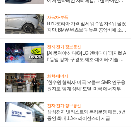
에서 싼타페만 자리매김, 그랜저·아반떼
'세단 쌍끌이'로 내수 방어
자동차·부품
BYD코리아 가격 앞세워 수입차 4위 올랐
지만, BMW·벤츠보다 높은 공임비에 소비
자 불만 폭발
전자·전기·정보통신
[AI 뭉쳐야 산다⑧] LG·엔비디아 '피지컬 A
I' 동맹 강화, 구광모 제조·데이터·기술 결
집해 종합 로보틱스 기업으로
화학·에너지
'한수원 협력사' 미국 오클로 SMR 연구용
원자로 '임계 상태' 도달, 미국 에너지부
"중요한 이정표"
전자·전기·정보통신
삼성전자 넷리스트와 특허분쟁 매듭, 5년
동안 최대 1.3조 라이선스비 지급