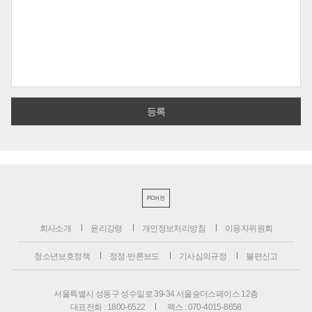
PC버전
회사소개
윤리강령
개인정보처리방침
이용자위원회
청소년보호정책
정정·반론보도
기사심의규정
불편신고
서울특별시 성동구 성수일로 39-34 서울숲더스페이스 12층
대표전화 : 1800-6522
팩스 : 070-4015-8658