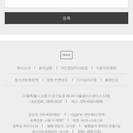
PC버전
회사소개
윤리강령
개인정보처리방침
이용자위원회
청소년보호정책
정정·반론보도
기사심의규정
불편신고
서울특별시 성동구 성수일로 39-34 서울숲더스페이스 12층
대표전화 : 1800-6522
팩스 : 070-4015-8658
편집국 : 070-4010-8512
사업본부 : 070-4010-7078
등록번호 : 서울 아 02897
제호 : 비즈니스포스트
등록일: 2013.11.13
발행·편집인 : 강석운
발행일자: 2013년 12월 2일
청소년보호책임자 : 강석운
ISSN : 2636-171X