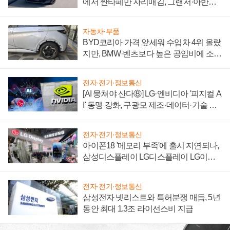
에서 싼타페만 자리매김, 그랜저·아반떼
'세단 쌍끌이'로 내수 방어
자동차·부품
BYD코리아 가격 앞세워 수입차 4위 올랐
지만, BMW·벤츠보다 높은 공임비에 소비
자 불만 폭발
전자·전기·정보통신
[AI 뭉쳐야 산다⑧] LG·엔비디아 '피지컬 A
I' 동맹 강화, 구광모 제조·데이터·기술 결
집해 종합 로보틱스 기업으로
전자·전기·정보통신
아이폰18 '메모리 부족'에 출시 지연되나,
삼성디스플레이 LG디스플레이 LG이노
텍 '탈애플' 수익 다각화 속도
전자·전기·정보통신
삼성전자 넷리스트와 특허분쟁 매듭, 5년
동안 최대 1.3조 라이선스비 지급