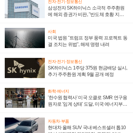
전자·전기·정보통신
삼성전자 SK하이닉스 소극적 주주환원
에 해외 증권가 비판, "반도체 호황 지속
성 의문"
사회
미국 법원 "트럼프 정부 풍력 프로젝트 동
결 조치는 위법", 해제 명령 내려
전자·전기·정보통신
SK하이닉스 1주당 375원 현금배당 실시,
추가 주주환원 계획 9월 공개 예정
화학·에너지
'한수원 협력사' 미국 오클로 SMR 연구용
원자로 '임계 상태' 도달, 미국 에너지부
"중요한 이정표"
자동차·부품
현대차 올해 SUV 국내 베스트셀러 톱10