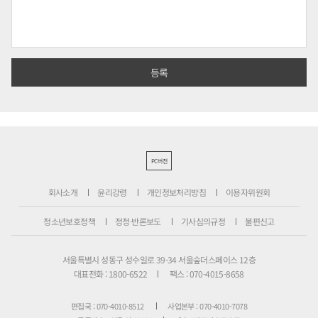
PC버전
회사소개
윤리강령
개인정보처리방침
이용자위원회
청소년보호정책
정정·반론보도
기사심의규정
불편신고
서울특별시 성동구 성수일로 39-34 서울숲더스페이스 12층
대표전화 : 1800-6522
팩스 : 070-4015-8658
편집국 : 070-4010-8512
사업본부 : 070-4010-7078