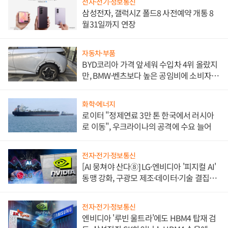
전자·전기·정보통신
삼성전자, 갤럭시Z 폴드8 사전예약 개통 8
월31일까지 연장
자동차·부품
BYD코리아 가격 앞세워 수입차 4위 올랐지
만, BMW·벤츠보다 높은 공임비에 소비자
불만 폭발
화학·에너지
로이터 "정제연료 3만 톤 한국에서 러시아
로 이동", 우크라이나의 공격에 수요 늘어
전자·전기·정보통신
[AI 뭉쳐야 산다⑧] LG·엔비디아 '피지컬 AI'
동맹 강화, 구광모 제조·데이터·기술 결집
해 종합 로보틱스 기업으로
전자·전기·정보통신
엔비디아 '루빈 울트라'에도 HBM4 탑재 검