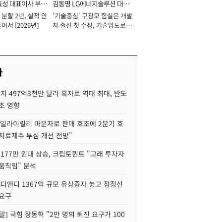
효성 대표이사 부회
김동명 LG에너지솔루션 대표
분할 2년, 실적 안
'기술중심' 구광모 힘실은 개발
이사 사장
어서 [2026년]
자 출신 첫 수장, 기술압도로
경쟁력 확보 사활 [2026년]
사
지 497억3천만 달러 흑자로 역대 최대, 반도
조 영향
"일라이릴리 마운자로 판매 호조에 2분기 호
치료제주 투심 개선 전망"
177만 원대 상승, 크립토퀀트 "고래 투자자
움직임" 분석
K디앤디 1367억 규모 유상증자 놓고 정정신
 요구
정말] 국힘 장동혁 "2만 명의 퇴진 요구가 100