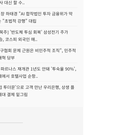
사 대신 할 수..
 하태경 "AI 합작법인 투자 금융위가 막
는 "초법적 강행" 대립
목주] '반도체 투심 회복' 삼성전기 주가
승, 코스피 외국인 매..
구협회 문제 근원은 비민주적 조직", 민주적
개혁 당부
르나스 재개관 1년도 안돼 '투숙율 90%',
에서 호텔사업 순항..
웰컴 투더문'으로 고객 만난 우리은행, 상생 플
세대 결제 밑그림