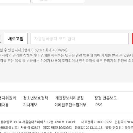
 수 있습니다. (현재 0 byte / 최대 400byte)
다른 사람의 권리를 침해하거나 명예를 훼손하는 댓글은 관련 법률에 의해 제재를 받을 수 있습니
쾌감을 주는 욕설 등 비하하는 단어가 내용에 포함되거나 인신공격성 글은 관리자의 판단에 의해
용자위원회
청소년보호정책
개인정보처리방침
정정·반론보도
인재채용
기사제보
이메일무단수집거부
RSS
수일로 39-34 서울숲더스페이스 12층 1201호-1203호
대표전화 : 1800-6522
편집국 070-4
8658
등록번호 : 서울 아 02897
제호: 비즈니스포스트
등록일: 2013.11.13
발행·편집인 : 강석
X
Copyright ? 2013 비즈니스포스트. All rights reserved.