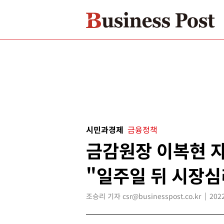
시민과경제
금융정책
금감원장 이복현 자
"일주일 뒤 시장심
조승리 기자 csr@businesspost.co.kr
2022