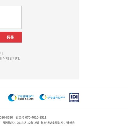
등록
다.
 삭제 합니다.
010-8510
광고국 070-4010-8511
운
발행일자: 2013년 12월 2일
청소년보호책임자 : 박상유