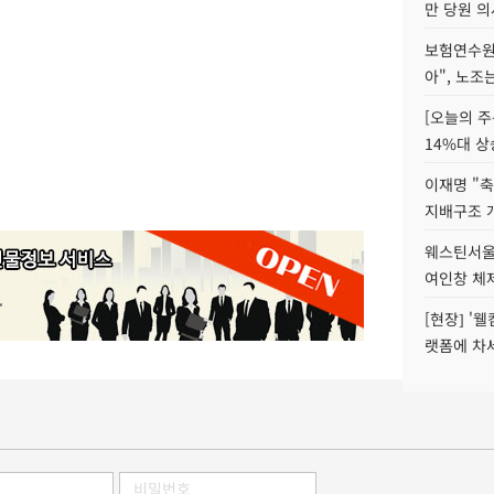
만 당원 의
보험연수원장
아", 노조
[오늘의 주
14%대 상
이재명 "축
지배구조 
웨스틴서울파
여인창 체제
[현장] '
랫폼에 차