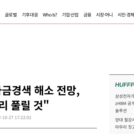
글로벌
기후대응
Who Is?
기업·산업
금융
시장·머니
시민·경
HUFF
금경색 해소 전망,
삼성전자가 
리 풀릴 것"
zHBM 공
솔루션
-10-27 17:22:02
양대 철강사
마무리 짓