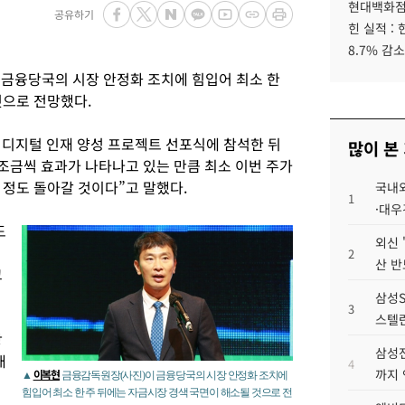
현대백화점그
공유하기
힌 실적 :
8.7% 감소
금융당국의 시장 안정화 조치에 힘입어 최소 한
것으로 전망했다.
 디지털 인재 양성 프로젝트 선포식에 참석한 뒤
많이 본
조금씩 효과가 나타나고 있는 만큼 최소 이번 주가
 정도 돌아갈 것이다”고 말했다.
국내외
1
·대우
도
외신 
2
산 반
고
삼성S
3
스텔란
장
삼성전
대
4
까지
이복현
▲
금융감독원장(사진)이 금융당국의 시장 안정화 조치에
힘입어 최소 한 주 뒤에는 자금시장 경색 국면이 해소될 것으로 전