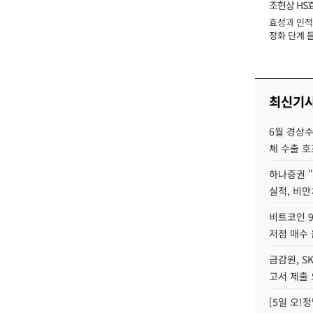
조현상 HS
효성과 인적 
장
정화 단계 들
최신기
6월 경상수
체 수출 호
하나증권 
실적, 비만
비트코인 9
저점 매수 
금감원, S
고서 제출
[5일 오!