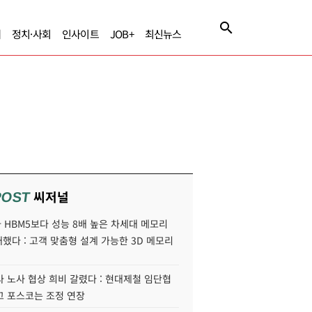
제
정치·사회
인사이트
JOB+
최신뉴스
씨저널
POST
HBM5보다 성능 8배 높은 차세대 메모리
개했다 : 고객 맞춤형 설계 가능한 3D 메모리
 노사 협상 희비 갈렸다 : 현대제철 임단협
고 포스코는 조정 연장