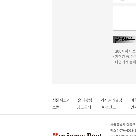
-
200자
까지 쓰실
- 저작권 등 
- 타인에게 불
신문사소개
윤리강령
기사심의규정
이
포럼
광고문의
불편신고
서울특별시 성동구 성
팩스 : 070-4015-
ISSN : 2636-171