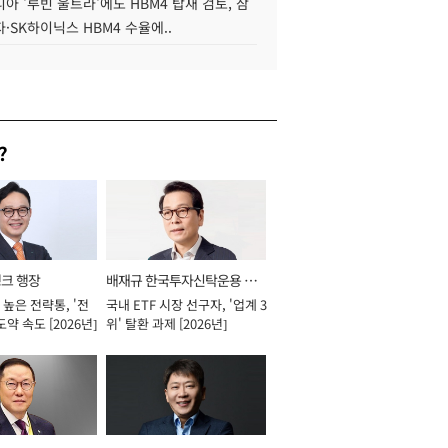
아 '루빈 울트라'에도 HBM4 탑재 검토, 삼
·SK하이닉스 HBM4 수율에..
?
뱅크 행장
배재규 한국투자신탁운용 대
높은 전략통, '전
국내 ETF 시장 선구자, '업계 3
표이사 사장
도약 속도 [2026년]
위' 탈환 과제 [2026년]