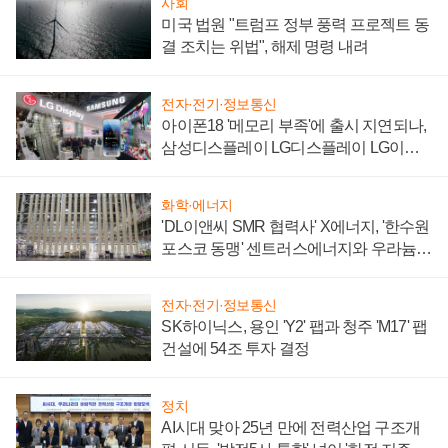
사회
미국 법원 "트럼프 정부 풍력 프로젝트 동
결 조치는 위법", 해제 명령 내려
전자·전기·정보통신
아이폰18 '메모리 부족'에 출시 지연되나,
삼성디스플레이 LG디스플레이 LG이노
텍 '탈애플' 수익 다각화 속도
화학·에너지
'DL이앤씨 SMR 협력사' X에너지, '한수원
포스코 동맹' 센트러스에너지와 우라늄
계약 체결
전자·전기·정보통신
SK하이닉스, 용인 'Y2' 팹과 청주 'M17' 팹
건설에 54조 투자 결정
정치
AI시대 맞아 25년 만에 전력산업 구조개