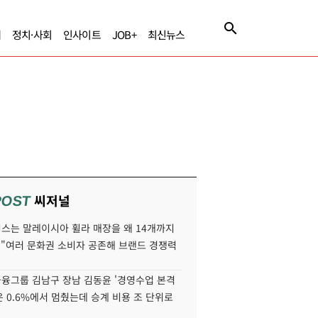
제
정치·사회
인사이트
JOB+
최신뉴스
씨저널
POST
스는 말레이시아 휠라 매장을 왜 14개까지
 "여러 문화권 소비자 공존해 브랜드 경쟁력
융그룹 김남구 장남 김동윤 '경영수업 본격
분은 0.6%에서 멈췄는데 승계 비용 조 단위로