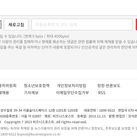
 수 있습니다. (현재 0 byte / 최대 400byte)
다른 사람의 권리를 침해하거나 명예를 훼손하는 댓글은 관련 법률에 의해 제재를 받을 수 있습니
쾌감을 주는 욕설 등 비하하는 단어가 내용에 포함되거나 인신공격성 글은 관리자의 판단에 의해
용자위원회
청소년보호정책
개인정보처리방침
정정·반론보도
인재채용
기사제보
이메일무단수집거부
RSS
수일로 39-34 서울숲더스페이스 12층 1201호-1203호
대표전화 : 1800-6522
편집국 070-4
8658
등록번호 : 서울 아 02897
제호: 비즈니스포스트
등록일: 2013.11.13
발행·편집인 : 강석
X
Copyright ? 2013 비즈니스포스트. All rights reserved.
 매체는 독자와 취재원 등 뉴스이용자의 권리 보장을 위해 반론이나 정정보도, 추후보도를 요청할 수 
0-6522 bspost@businesspost.co.kr