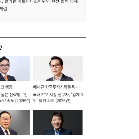
, 필리핀 아보이티즈파워와 원전 협력 양해
 체결
?
뱅크 행장
배재규 한국투자신탁운용 대
높은 전략통, '전
국내 ETF 시장 선구자, '업계 3
표이사 사장
도약 속도 [2026년]
위' 탈환 과제 [2026년]