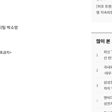
[허프 트렌
염 지속되
지팀 박소망
많이 본
외신 
배포금지>
1
산 반
국내외
2
·대우
삼성전
3
까지
엔비디
4
성전자