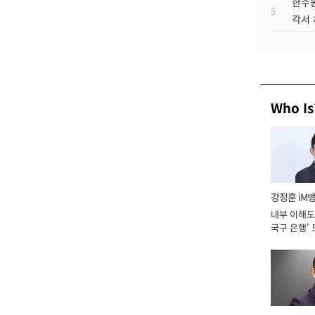
한수원
5
각서
Who Is
강정훈 iM
내부 이해도 
국구 은행' 