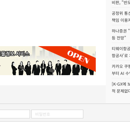
비판, "반
공정위 통
책임 이용
하나증권 "
등 전망"
티웨이항공
항공사'로
카카오 쿠팡
부터 AI 
[K-GX에
적 문제없다