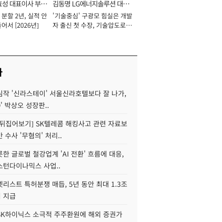
효성 대표이사 부회
김동명 LG에너지솔루션 대표
분할 2년, 실적 안
'기술중심' 구광모 힘실은 개발
이사 사장
어서 [2026년]
자 출신 첫 수장, 기술압도로
경쟁력 확보 사활 [2026년]
사
심작 '신라스테이' 서울신라호텔보다 잘 나가,
O' 박상오 성장판..
 뒤집어보기] SK텔레콤 해킹사고 관련 자료보
 수사 '무혐의' 처리..
한 글로벌 철강업계 'AI 전환' 흐름에 대응,
스턴다이나믹스 사업..
리스트 특허분쟁 매듭, 5년 동안 최대 1.3조
 지급
SK하이닉스 소극적 주주환원에 해외 증권가