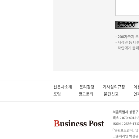
-
200자
까지 쓰실
- 저작권 등 
- 타인에게 불
신문사소개
윤리강령
기사심의규정
이
포럼
광고문의
불편신고
서울특별시 성동구 성
팩스 : 070-4015-
ISSN : 2636-171
열린보도원칙
당
고충처리인 박상유 180