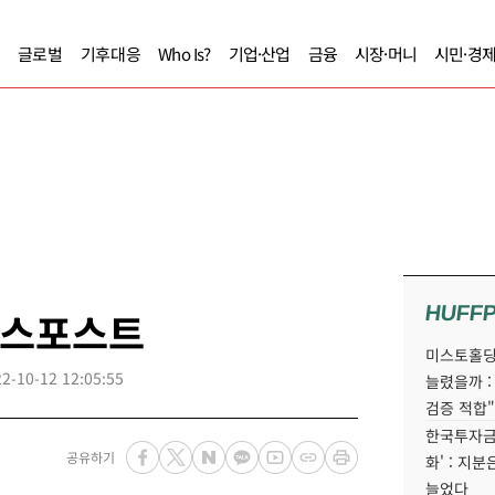
글로벌
기후대응
Who Is?
기업·산업
금융
시장·머니
시민·경
HUFF
니스포스트
미스토홀딩
2-10-12 12:05:55
늘렸을까 :
검증 적합"
한국투자금
공유하기
화' : 지
늘었다