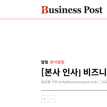
알림
본사알림
[본사 인사] 비즈
김남형 기자 knh@businesspost.co.kr
202