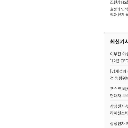
조현상 HS
효성과 인적 
장
정화 단계 들
최신기
이부진 야
'12년 CE
[김재섭의
전 명령위반
포스코 비롯
현대차 보
삼성전자·넷
라이선스비
삼성전자 