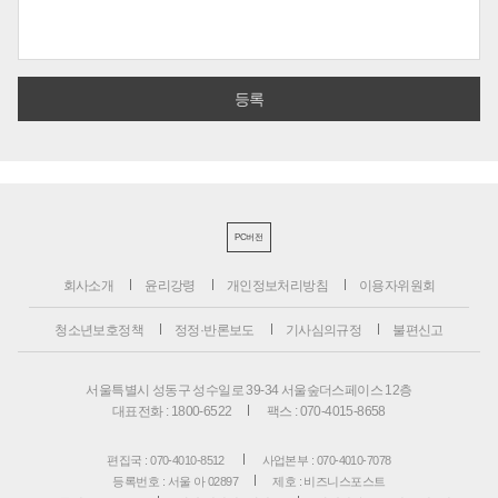
PC버전
회사소개
윤리강령
개인정보처리방침
이용자위원회
청소년보호정책
정정·반론보도
기사심의규정
불편신고
서울특별시 성동구 성수일로 39-34 서울숲더스페이스 12층
대표전화 : 1800-6522
팩스 : 070-4015-8658
편집국 : 070-4010-8512
사업본부 : 070-4010-7078
등록번호 : 서울 아 02897
제호 : 비즈니스포스트