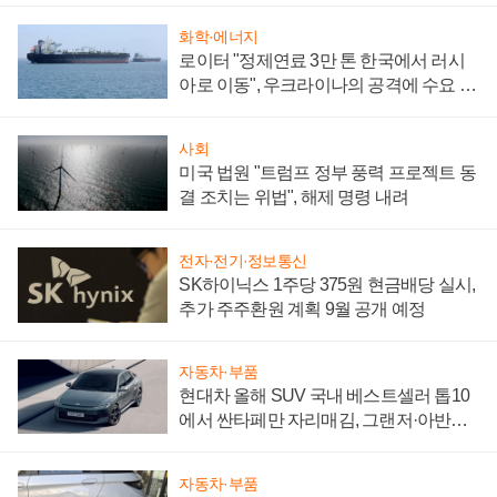
화학·에너지
로이터 "정제연료 3만 톤 한국에서 러시
아로 이동", 우크라이나의 공격에 수요 늘
어
사회
미국 법원 "트럼프 정부 풍력 프로젝트 동
결 조치는 위법", 해제 명령 내려
전자·전기·정보통신
SK하이닉스 1주당 375원 현금배당 실시,
추가 주주환원 계획 9월 공개 예정
자동차·부품
현대차 올해 SUV 국내 베스트셀러 톱10
에서 싼타페만 자리매김, 그랜저·아반떼
'세단 쌍끌이'로 내수 방어
자동차·부품