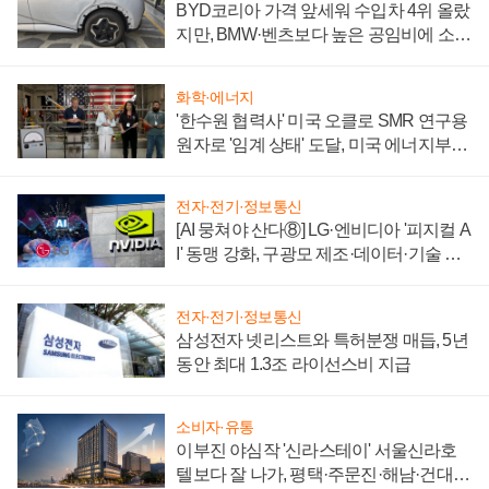
BYD코리아 가격 앞세워 수입차 4위 올랐
지만, BMW·벤츠보다 높은 공임비에 소비
자 불만 폭발
화학·에너지
'한수원 협력사' 미국 오클로 SMR 연구용
원자로 '임계 상태' 도달, 미국 에너지부
"중요한 이정표"
전자·전기·정보통신
[AI 뭉쳐야 산다⑧] LG·엔비디아 '피지컬 A
I' 동맹 강화, 구광모 제조·데이터·기술 결
집해 종합 로보틱스 기업으로
전자·전기·정보통신
삼성전자 넷리스트와 특허분쟁 매듭, 5년
동안 최대 1.3조 라이선스비 지급
소비자·유통
이부진 야심작 '신라스테이' 서울신라호
텔보다 잘 나가, 평택·주문진·해남·건대로