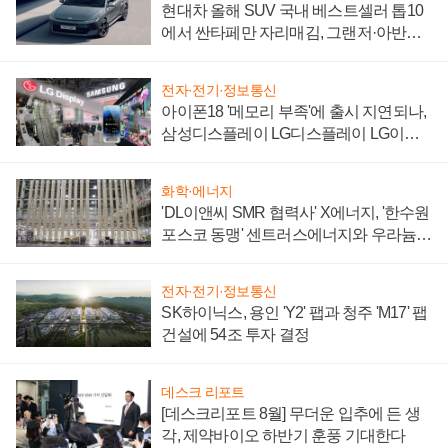
현대차 올해 SUV 국내 베스트셀러 톱10
에서 싼타페만 자리매김, 그랜저·아반떼
'세단 쌍끌이'로 내수 방어
전자·전기·정보통신
아이폰18 '메모리 부족'에 출시 지연되나,
삼성디스플레이 LG디스플레이 LG이노
텍 '탈애플' 수익 다각화 속도
화학·에너지
'DL이앤씨 SMR 협력사' X에너지, '한수원
포스코 동맹' 센트러스에너지와 우라늄
계약 체결
전자·전기·정보통신
SK하이닉스, 용인 'Y2' 팹과 청주 'M17' 팹
건설에 54조 투자 결정
데스크 리포트
[데스크리포트 8월] 무더운 입추에 든 생
각, 제약바이오 하반기 훈풍 기대한다