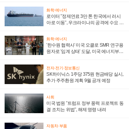
화학·에너지
로이터 "정제연료 3만 톤 한국에서 러시
아로 이동", 우크라이나의 공격에 수요 늘
어
화학·에너지
'한수원 협력사' 미국 오클로 SMR 연구용
원자로 '임계 상태' 도달, 미국 에너지부
"중요한 이정표"
전자·전기·정보통신
SK하이닉스 1주당 375원 현금배당 실시,
추가 주주환원 계획 9월 공개 예정
사회
미국 법원 "트럼프 정부 풍력 프로젝트 동
결 조치는 위법", 해제 명령 내려
자동차·부품