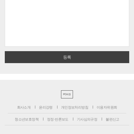
PC버전
회사소개
윤리강령
개인정보처리방침
이용자위원회
청소년보호정책
정정·반론보도
기사심의규정
불편신고