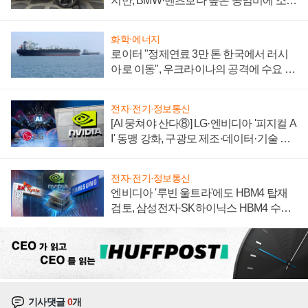
지만, BMW·벤츠보다 높은 공임비에 소비
자 불만 폭발
화학·에너지
로이터 "정제연료 3만 톤 한국에서 러시
아로 이동", 우크라이나의 공격에 수요 늘
어
전자·전기·정보통신
[AI 뭉쳐야 산다⑧] LG·엔비디아 '피지컬 A
I' 동맹 강화, 구광모 제조·데이터·기술 결
집해 종합 로보틱스 기업으로
전자·전기·정보통신
엔비디아 '루빈 울트라'에도 HBM4 탑재
검토, 삼성전자·SK하이닉스 HBM4 수율
에 주도권 갈린다
기사댓글
0
개