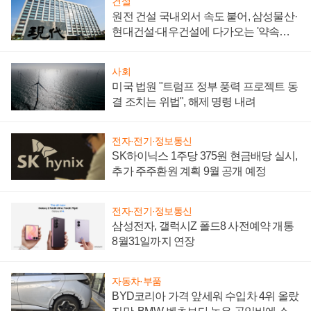
건설
원전 건설 국내외서 속도 붙어, 삼성물산·
현대건설·대우건설에 다가오는 '약속의
시간'
사회
미국 법원 "트럼프 정부 풍력 프로젝트 동
결 조치는 위법", 해제 명령 내려
전자·전기·정보통신
SK하이닉스 1주당 375원 현금배당 실시,
추가 주주환원 계획 9월 공개 예정
전자·전기·정보통신
삼성전자, 갤럭시Z 폴드8 사전예약 개통
8월31일까지 연장
자동차·부품
BYD코리아 가격 앞세워 수입차 4위 올랐