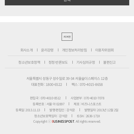
PC버전
회사소개
윤리강령
개인정보처리방침
이용자위원회
청소년보호정책
정정·반론보도
기사심의규정
불편신고
서울특별시 성동구 성수일로 39-34 서울숲더스페이스 12층
대표전화 : 1800-6522
팩스 : 070-4015-8658
편집국 : 070-4010-8512
사업본부 : 070-4010-7078
등록번호 : 서울 아 02897
제호 : 비즈니스포스트
등록일: 2013.11.13
발행·편집인 : 강석운
발행일자: 2013년 12월 2일
청소년보호책임자 : 강석운
ISSN : 2636-171X
Copyright ⓒ
B
USINESSPOST
. All rights reserved.