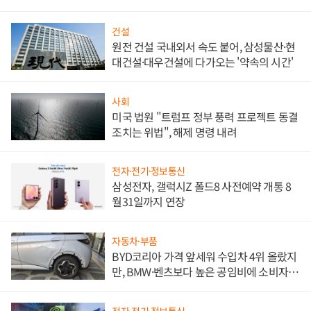
문"
건설
원전 건설 국내외서 속도 붙어, 삼성물산·현
대건설·대우건설에 다가오는 '약속의 시간'
사회
미국 법원 "트럼프 정부 풍력 프로젝트 동결
조치는 위법", 해제 명령 내려
전자·전기·정보통신
삼성전자, 갤럭시Z 폴드8 사전예약 개통 8
월31일까지 연장
자동차·부품
BYD코리아 가격 앞세워 수입차 4위 올랐지
만, BMW·벤츠보다 높은 공임비에 소비자
불만 폭발
전자·전기·정보통신