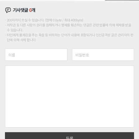
기사댓글
0
개
200자까지 쓰실 수 있습니다. (현재 0 byte / 최대 400byte)
저작권 등 다른 사람의 권리를 침해하거나 명예를 훼손하는 댓글은 관련 법률에 의해 제재를 받을
수 있습니다.
타인에게 불쾌감을 주는 욕설 등 비하하는 단어가 내용에 포함되거나 인신공격성 글은 관리자의 판
단에 의해 삭제 합니다.