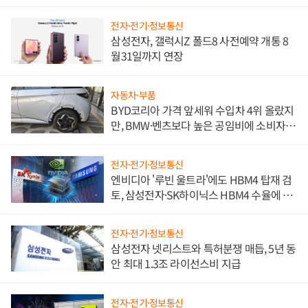
전자·전기·정보통신
삼성전자, 갤럭시Z 폴드8 사전예약 개통 8
월31일까지 연장
자동차·부품
BYD코리아 가격 앞세워 수입차 4위 올랐지
만, BMW·벤츠보다 높은 공임비에 소비자
불만 폭발
전자·전기·정보통신
엔비디아 '루빈 울트라'에도 HBM4 탑재 검
토, 삼성전자·SK하이닉스 HBM4 수율에 주
도권 갈린다
전자·전기·정보통신
삼성전자 넷리스트와 특허분쟁 매듭, 5년 동
안 최대 1.3조 라이선스비 지급
전자·전기·정보통신