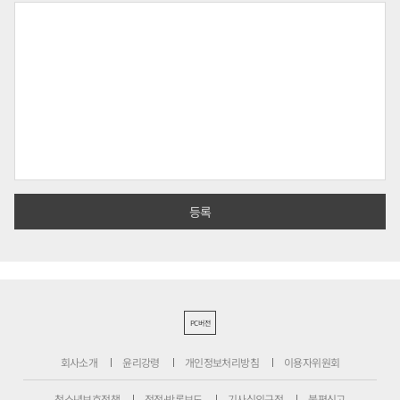
PC버전
회사소개
윤리강령
개인정보처리방침
이용자위원회
청소년보호정책
정정·반론보도
기사심의규정
불편신고