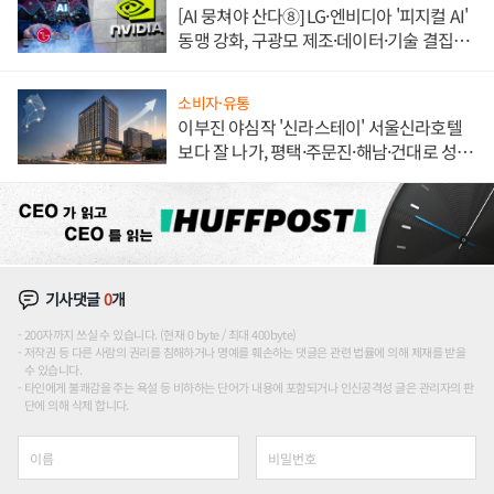
[AI 뭉쳐야 산다⑧] LG·엔비디아 '피지컬 AI'
동맹 강화, 구광모 제조·데이터·기술 결집
해 종합 로보틱스 기업으로
소비자·유통
이부진 야심작 '신라스테이' 서울신라호텔
보다 잘 나가, 평택·주문진·해남·건대로 성
장판 더 넓힌다
기사댓글
0
개
200자까지 쓰실 수 있습니다. (현재 0 byte / 최대 400byte)
저작권 등 다른 사람의 권리를 침해하거나 명예를 훼손하는 댓글은 관련 법률에 의해 제재를 받을
수 있습니다.
타인에게 불쾌감을 주는 욕설 등 비하하는 단어가 내용에 포함되거나 인신공격성 글은 관리자의 판
단에 의해 삭제 합니다.