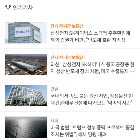
인기기사
전자·전기·정보통신
삼성전자 SK하이닉스 소극적 주주환원에
해외 증권가 비판, "반도체 호황 지속성 의
문"
전자·전기·정보통신
외신 "삼성전자 SK하이닉스 중국 공장용 현
지 생산 반도체 장비 시험, 미국 수출통제 대
비"
건설
국내외서 속도 붙는 원전 사업, 삼성물산·현
대건설·대우건설에 다가오는 '약속의 시간'
사회
미국 법원 "트럼프 정부 풍력 프로젝트 동결
조치는 위법", 해제 명령 내려