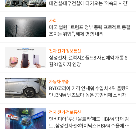
대건설·대우건설에 다가오는 '약속의 시간'
사회
미국 법원 "트럼프 정부 풍력 프로젝트 동결
조치는 위법", 해제 명령 내려
전자·전기·정보통신
삼성전자, 갤럭시Z 폴드8 사전예약 개통 8
월31일까지 연장
자동차·부품
BYD코리아 가격 앞세워 수입차 4위 올랐지
만, BMW·벤츠보다 높은 공임비에 소비자
불만 폭발
전자·전기·정보통신
엔비디아 '루빈 울트라'에도 HBM4 탑재 검
토, 삼성전자·SK하이닉스 HBM4 수율에 주
도권 갈린다