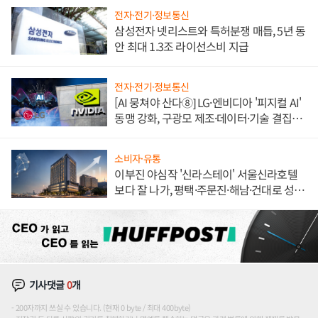
전자·전기·정보통신
삼성전자 넷리스트와 특허분쟁 매듭, 5년 동
안 최대 1.3조 라이선스비 지급
전자·전기·정보통신
[AI 뭉쳐야 산다⑧] LG·엔비디아 '피지컬 AI'
동맹 강화, 구광모 제조·데이터·기술 결집
해 종합 로보틱스 기업으로
소비자·유통
이부진 야심작 '신라스테이' 서울신라호텔
보다 잘 나가, 평택·주문진·해남·건대로 성
장판 더 넓힌다
기사댓글
0
개
200자까지 쓰실 수 있습니다. (현재 0 byte / 최대 400byte)