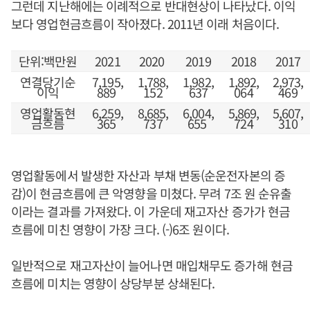
그런데 지난해에는 이례적으로 반대현상이 나타났다. 이익
보다 영업현금흐름이 작아졌다. 2011년 이래 처음이다.
단위:백만원
2021
2020
2019
2018
2017
연결당기순
7,195,
1,788,
1,982,
1,892,
2,973,
이익
889
152
637
064
469
영업활동현
6,259,
8,685,
6,004,
5,869,
5,607,
금흐름
365
737
655
724
310
영업활동에서 발생한 자산과 부채 변동(순운전자본의 증
감)이 현금흐름에 큰 악영향을 미쳤다. 무려 7조 원 순유출
이라는 결과를 가져왔다. 이 가운데 재고자산 증가가 현금
흐름에 미친 영향이 가장 크다. (-)6조 원이다.
일반적으로 재고자산이 늘어나면 매입채무도 증가해 현금
흐름에 미치는 영향이 상당부분 상쇄된다.