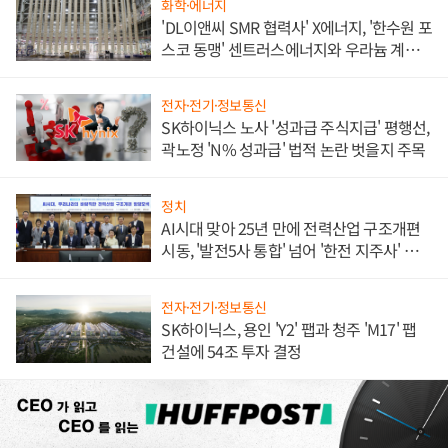
화학·에너지
'DL이앤씨 SMR 협력사' X에너지, '한수원 포
스코 동맹' 센트러스에너지와 우라늄 계약
체결
전자·전기·정보통신
SK하이닉스 노사 '성과급 주식지급' 평행선,
곽노정 'N% 성과급' 법적 논란 벗을지 주목
정치
AI시대 맞아 25년 만에 전력산업 구조개편
시동, '발전5사 통합' 넘어 '한전 지주사' 재편
론도
전자·전기·정보통신
SK하이닉스, 용인 'Y2' 팹과 청주 'M17' 팹
건설에 54조 투자 결정