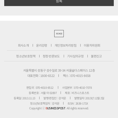
PC버전
회사소개
윤리강령
개인정보처리방침
이용자위원회
청소년보호정책
정정·반론보도
기사심의규정
불편신고
서울특별시 성동구 성수일로 39-34 서울숲더스페이스 12층
대표전화 : 1800-6522
팩스 : 070-4015-8658
편집국 : 070-4010-8512
사업본부 : 070-4010-7078
등록번호 : 서울 아 02897
제호 : 비즈니스포스트
등록일: 2013.11.13
발행·편집인 : 강석운
발행일자: 2013년 12월 2일
청소년보호책임자 : 강석운
ISSN : 2636-171X
Copyright ⓒ
B
USINESSPOST
. All rights reserved.