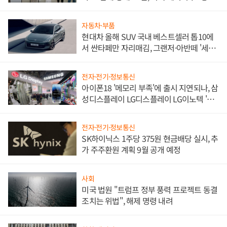
한 이정표"
자동차·부품
현대차 올해 SUV 국내 베스트셀러 톱10에
서 싼타페만 자리매김, 그랜저·아반떼 '세단
쌍끌이'로 내수 방어
전자·전기·정보통신
아이폰18 '메모리 부족'에 출시 지연되나, 삼
성디스플레이 LG디스플레이 LG이노텍 '탈
애플' 수익 다각화 속도
전자·전기·정보통신
SK하이닉스 1주당 375원 현금배당 실시, 추
가 주주환원 계획 9월 공개 예정
사회
미국 법원 "트럼프 정부 풍력 프로젝트 동결
조치는 위법", 해제 명령 내려