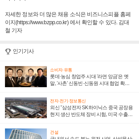
자세한 정보와 더 많은 채용 소식은 비즈니스피플 홈페
이지(https://www.bzpp.co.kr) 에서 확인할 수 있다. 김대
철 기자
인기기사
소비자·유통
롯데·농심 창업주 시대 '라면 앙금'은 옛
말, '사촌' 신동빈·신동원 시대 협업 확대
일로
전자·전기·정보통신
외신 "삼성전자 SK하이닉스 중국 공장용
현지 생산 반도체 장비 시험, 미국 수출통
제 대비"
건설
국내외서 속도 붙는 원전 사업, 삼성물산·