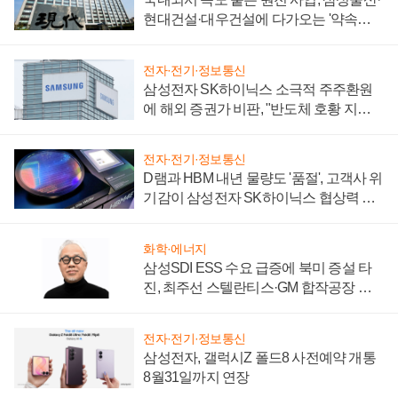
현대건설·대우건설에 다가오는 '약속의
시간'
전자·전기·정보통신
삼성전자 SK하이닉스 소극적 주주환원
에 해외 증권가 비판, "반도체 호황 지속
성 의문"
전자·전기·정보통신
D램과 HBM 내년 물량도 '품절', 고객사 위
기감이 삼성전자 SK하이닉스 협상력 더
키워
화학·에너지
삼성SDI ESS 수요 급증에 북미 증설 타
진, 최주선 스텔란티스·GM 합작공장 건
설 재추진하나
전자·전기·정보통신
삼성전자, 갤럭시Z 폴드8 사전예약 개통
8월31일까지 연장