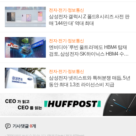
전자·전기·정보통신
삼성전자 갤럭시 Z 폴드8 시리즈 사전 판
매 '144만 대' 역대 최대
전자·전기·정보통신
엔비디아 '루빈 울트라'에도 HBM4 탑재
검토, 삼성전자·SK하이닉스 HBM4 수율
에 주도권 갈린다
전자·전기·정보통신
삼성전자 넷리스트와 특허분쟁 매듭, 5년
동안 최대 1.3조 라이선스비 지급
기사댓글
0
개
200자까지 쓰실 수 있습니다. (현재 0 byte / 최대 400byte)