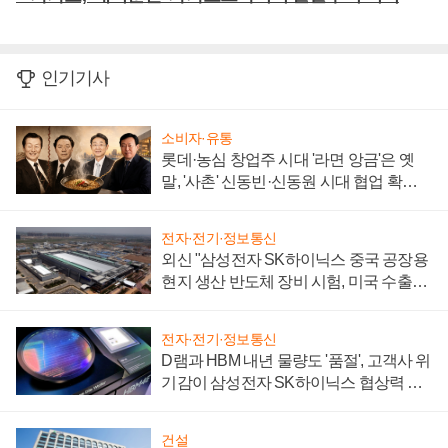
인기기사
소비자·유통
롯데·농심 창업주 시대 '라면 앙금'은 옛
말, '사촌' 신동빈·신동원 시대 협업 확대
일로
전자·전기·정보통신
외신 "삼성전자 SK하이닉스 중국 공장용
현지 생산 반도체 장비 시험, 미국 수출통
제 대비"
전자·전기·정보통신
D램과 HBM 내년 물량도 '품절', 고객사 위
기감이 삼성전자 SK하이닉스 협상력 더
키워
건설