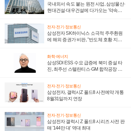
국내외서 속도 붙는 원전 사업, 삼성물산·
현대건설·대우건설에 다가오는 '약속의
시간'
전자·전기·정보통신
삼성전자 SK하이닉스 소극적 주주환원
에 해외 증권가 비판, "반도체 호황 지속
성 의문"
화학·에너지
삼성SDI ESS 수요 급증에 북미 증설 타
진, 최주선 스텔란티스·GM 합작공장 건
설 재추진하나
전자·전기·정보통신
삼성전자, 갤럭시Z 폴드8 사전예약 개통
8월31일까지 연장
전자·전기·정보통신
삼성전자 갤럭시 Z 폴드8 시리즈 사전 판
매 '144만 대' 역대 최대