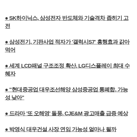
● SK하이닉스, 삼성전자 반도체와 기술격차 좁히기 고
전
● 삼성전기, 기판사업 적자가 '갤럭시S7' 흥행효과 갉아
먹어
● 세계 LCD패널 구조조정 확산, LG디스플레이 최대 수
혜자
● "현대중공업 대우조선해양 삼성중공업 통폐합, 가능
성 낮아"
● 드라마 '또 오해영' 돌풍, CJE&M 광고매출 급증 예상
● 박영식 대우건설 사장 연임 가능성 얼마나 될까