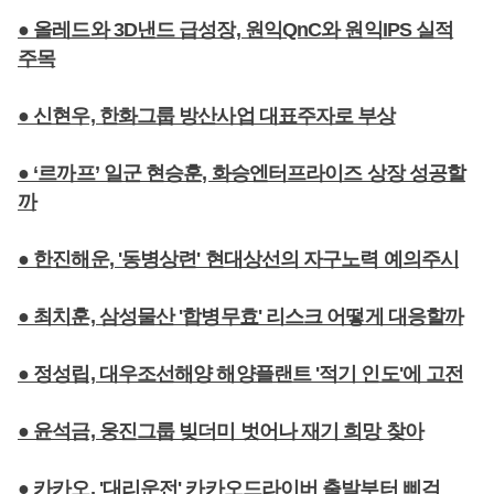
● 올레드와 3D낸드 급성장, 원익QnC와 원익IPS 실적
주목
● 신현우, 한화그룹 방산사업 대표주자로 부상
● ‘르까프’ 일군 현승훈, 화승엔터프라이즈 상장 성공할
까
● 한진해운, '동병상련' 현대상선의 자구노력 예의주시
● 최치훈, 삼성물산 '합병무효' 리스크 어떻게 대응할까
● 정성립, 대우조선해양 해양플랜트 '적기 인도'에 고전
● 윤석금, 웅진그룹 빚더미 벗어나 재기 희망 찾아
● 카카오, '대리운전' 카카오드라이버 출발부터 삐걱