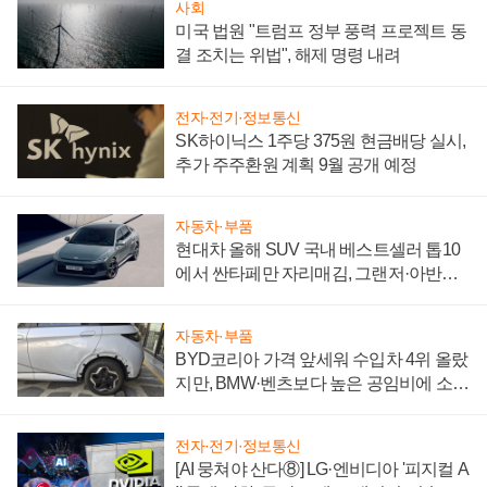
사회
미국 법원 "트럼프 정부 풍력 프로젝트 동
결 조치는 위법", 해제 명령 내려
전자·전기·정보통신
SK하이닉스 1주당 375원 현금배당 실시,
추가 주주환원 계획 9월 공개 예정
자동차·부품
현대차 올해 SUV 국내 베스트셀러 톱10
에서 싼타페만 자리매김, 그랜저·아반떼
'세단 쌍끌이'로 내수 방어
자동차·부품
BYD코리아 가격 앞세워 수입차 4위 올랐
지만, BMW·벤츠보다 높은 공임비에 소비
자 불만 폭발
전자·전기·정보통신
[AI 뭉쳐야 산다⑧] LG·엔비디아 '피지컬 A