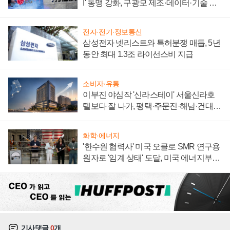
I' 동맹 강화, 구광모 제조·데이터·기술 결
집해 종합 로보틱스 기업으로
전자·전기·정보통신
삼성전자 넷리스트와 특허분쟁 매듭, 5년
동안 최대 1.3조 라이선스비 지급
소비자·유통
이부진 야심작 '신라스테이' 서울신라호
텔보다 잘 나가, 평택·주문진·해남·건대로
성장판 더 넓힌다
화학·에너지
'한수원 협력사' 미국 오클로 SMR 연구용
원자로 '임계 상태' 도달, 미국 에너지부
"중요한 이정표"
기사댓글
0
개