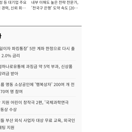
성 등 대기업 주요
내부 이해도 높은 전략 전문가,
 경력, 신뢰 회복
'전국구 은행' 도약 속도 [2026
[2026년]
년]
사
일이자 파킹통장' 5만 계좌 한정으로 다시 출
 2.0% 금리
협하나로유통에 과징금 약 5억 부과, 신상품
장려금 받아
 명동 소상공인에 '행복상자' 200여 개 전
 70여 명 참여
 지원 어린이 창작극 2편, '국제과학연극
·동상 수상
들 부산 외식 사업자 대상 무료 교육, 외국인
케팅 지원