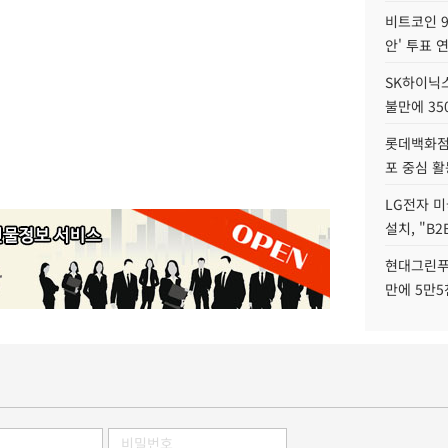
비트코인 9
안' 투표 
SK하이닉
불만에 35
롯데백화점 
포 중심 활
LG전자 미
설치, "B
현대그린푸
만에 5만5