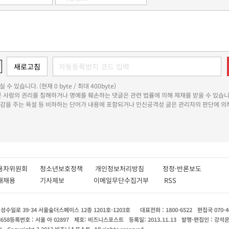
 수 있습니다. (현재 0 byte / 최대 400byte)
다른 사람의 권리를 침해하거나 명예를 훼손하는 댓글은 관련 법률에 의해 제재를 받을 수 있습니
쾌감을 주는 욕설 등 비하하는 단어가 내용에 포함되거나 인신공격성 글은 관리자의 판단에 의해
용자위원회
청소년보호정책
개인정보처리방침
정정·반론보도
인재채용
기사제보
이메일무단수집거부
RSS
수일로 39-34 서울숲더스페이스 12층 1201호-1203호
대표전화 : 1800-6522
편집국 070-4
8658
등록번호 : 서울 아 02897
제호: 비즈니스포스트
등록일: 2013.11.13
발행·편집인 : 강석
X
Copyright ? 2013 비즈니스포스트. All rights reserved.