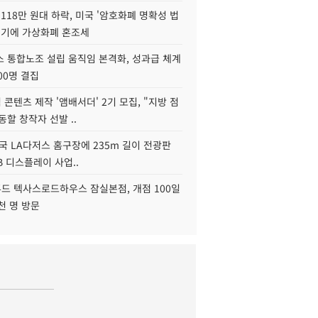
118만 원대 하락, 미국 '암호화폐 명확성 법
연기에 가상화폐 혼조세
스 통합노조 설립 움직임 본격화, 성과급 체계
00명 결집
콘텐츠 제작 '앰배서더' 2기 모집, "지방 점
동할 창작자 선발 ..
국 LA다저스 홈구장에 235m 길이 전광판
2B 디스플레이 사업..
드 텍사스로드하우스 잠실본점, 개점 100일
천 명 방문