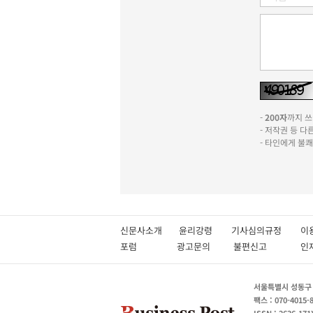
-
200자
까지 쓰실
- 저작권 등 
- 타인에게 불
신문사소개
윤리강령
기사심의규정
이
포럼
광고문의
불편신고
서울특별시 성동구 성
팩스 : 070-4015-
ISSN : 2636-171