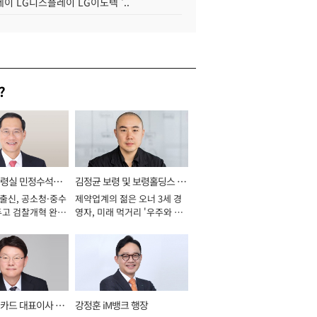
이 LG디스플레이 LG이노텍 '..
?
통령실 민정수석비
김정균 보령 및 보령홀딩스 대
 출신, 공소청·중수
제약업계의 젊은 오너 3세 경
표이사 사장
두고 검찰개혁 완수
영자, 미래 먹거리 '우주와 헬
년]
스케어' 공들여 [2026년]
카드 대표이사 사
강정훈 iM뱅크 행장