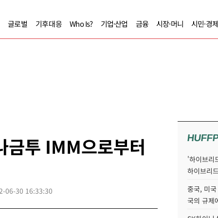
글로벌
기후대응
Who Is?
기업·산업
금융
시장·머니
시민·경
HUFF
나금투 IMM으로부터
'하이브리드
하이브리드
중국, 미국
2-06-30 16:33:30
국의 규제에