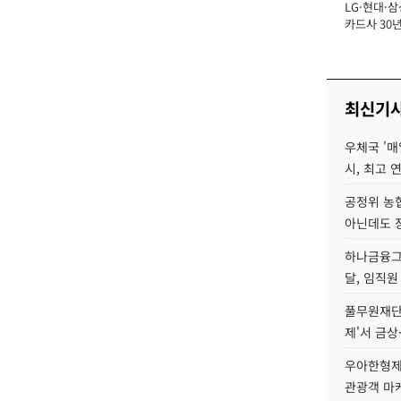
LG·현대·삼
장
카드사 30년
에 '초집중' 
최신기
우체국 '매
시, 최고 연
공정위 농
아닌데도 
하나금융그룹
달, 임직원
풀무원재단
제'서 금상
우아한형제
관광객 마