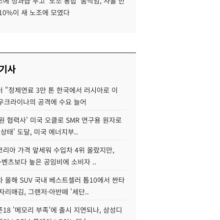
에 성과급 두고 '노조 통합' 움직임, 사흘 만
10%이 새 노조에 모였다
 기사
 "정제연료 3만 톤 한국에서 러시아로 이
 우크라이나의 공격에 수요 늘어
원 협력사' 미국 오클로 SMR 연구용 원자로
 상태' 도달, 미국 에너지부..
코리아 가격 앞세워 수입차 4위 올랐지만,
·벤츠보다 높은 공임비에 소비자 ..
 올해 SUV 국내 베스트셀러 톱10에서 싼타
자리매김, 그랜저·아반떼 '세단..
18 '메모리 부족'에 출시 지연되나, 삼성디