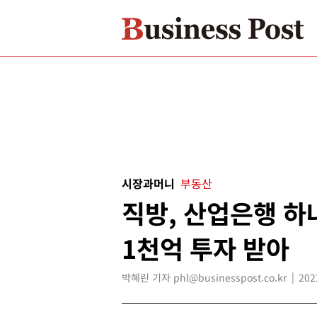
시장과머니
부동산
직방, 산업은행 하
1천억 투자 받아
박혜린 기자 phl@businesspost.co.kr
202