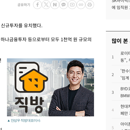
SK하이닉스
공유하기
에 임직원 
의 신규투자를 유치했다.
, 하나금융투자 등으로부터 모두 1천억 원 규모의
많이 본
로이터
1
년
동",
'한수
2
'임계
BYD
3
BMW
현대차
4
페만 
▲ 안성우 직방 대표이사.
아이폰
5
칭