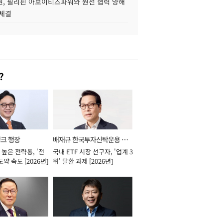
, 필리핀 아보이티즈파워와 원전 협력 양해
 체결
?
뱅크 행장
배재규 한국투자신탁운용 대
높은 전략통, '전
국내 ETF 시장 선구자, '업계 3
표이사 사장
도약 속도 [2026년]
위' 탈환 과제 [2026년]