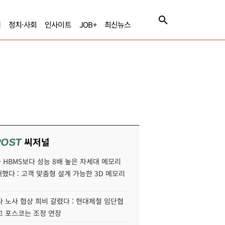
제
정치·사회
인사이트
JOB+
최신뉴스
씨저널
POST
HBM5보다 성능 8배 높은 차세대 메모리
개했다 : 고객 맞춤형 설계 가능한 3D 메모리
 노사 협상 희비 갈렸다 : 현대제철 임단협
고 포스코는 조정 연장