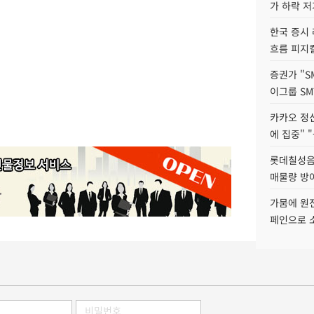
가 하락 
한국 증시 
흐름 피지컬
증권가 "S
이그룹 SM
카카오 정신
에 집중" "
롯데칠성음료
매물량 방
가뭄에 원전
페인으로 소