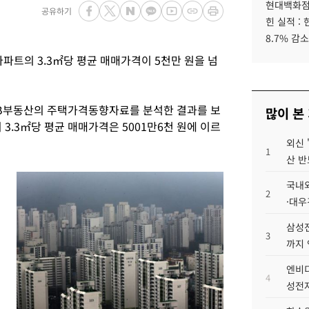
현대백화점그
공유하기
힌 실적 :
8.7% 감소
파트의 3.3㎡당 평균 매매가격이 5천만 원을 넘
KB부동산의 주택가격동향자료를 분석한 결과를 보
많이 본
 3.3㎡당 평균 매매가격은 5001만6천 원에 이르
외신 
1
산 반
국내외
2
·대우
삼성전
3
까지
엔비디
4
성전자