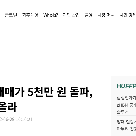
글로벌
기후대응
Who Is?
기업·산업
금융
시장·머니
시민·경
HUFF
매매가 5천만 원 돌파,
삼성전자가 
 올라
zHBM 공
솔루션
2-06-29 10:10:21
양대 철강사
마무리 짓