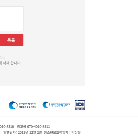
등록
다.
 삭제 합니다.
010-8510
광고국 070-4010-8511
운
발행일자: 2013년 12월 2일
청소년보호책임자 : 박상유