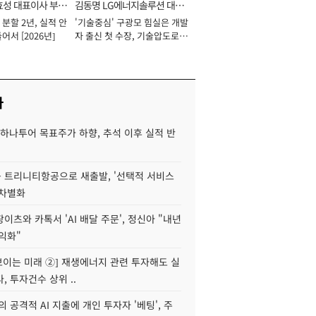
효성 대표이사 부회
김동명 LG에너지솔루션 대표
분할 2년, 실적 안
'기술중심' 구광모 힘실은 개발
이사 사장
어서 [2026년]
자 출신 첫 수장, 기술압도로
경쟁력 확보 사활 [2026년]
사
하나투어 목표주가 하향, 추석 이후 실적 반
 트리니티항공으로 새출발, '선택적 서비스
 차별화
이츠와 카톡서 'AI 배달 주문', 정신아 "내년
수익화"
 보이는 미래 ②] 재생에너지 관련 투자해도 실
, 투자건수 상위 ..
 공격적 AI 지출에 개인 투자자 '베팅', 주