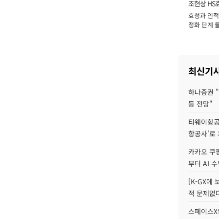
조현상 HS
효성과 인적 
장
정화 단계 들
최신기
하나증권 "
등 전망"
티웨이항공
항공사'로
카카오 쿠팡
부터 AI 
[K-GX에
적 문제없다
스페이스X의