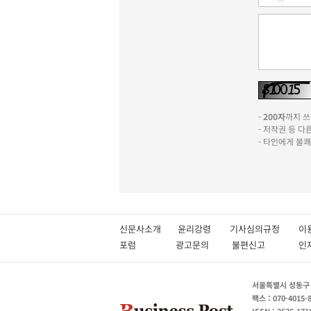
-
200자
까지 쓰실
- 저작권 등 
- 타인에게 불
신문사소개
윤리강령
기사심의규정
이
포럼
광고문의
불편신고
서울특별시 성동구 성
팩스 : 070-4015-
ISSN : 2636-171