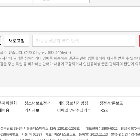
 수 있습니다. (현재 0 byte / 최대 400byte)
다른 사람의 권리를 침해하거나 명예를 훼손하는 댓글은 관련 법률에 의해 제재를 받을 수 있습니
쾌감을 주는 욕설 등 비하하는 단어가 내용에 포함되거나 인신공격성 글은 관리자의 판단에 의해
용자위원회
청소년보호정책
개인정보처리방침
정정·반론보도
인재채용
기사제보
이메일무단수집거부
RSS
수일로 39-34 서울숲더스페이스 12층 1201호-1203호
대표전화 : 1800-6522
편집국 070-4
8658
등록번호 : 서울 아 02897
제호: 비즈니스포스트
등록일: 2013.11.13
발행·편집인 : 강석
X
Copyright ? 2013 비즈니스포스트. All rights reserved.