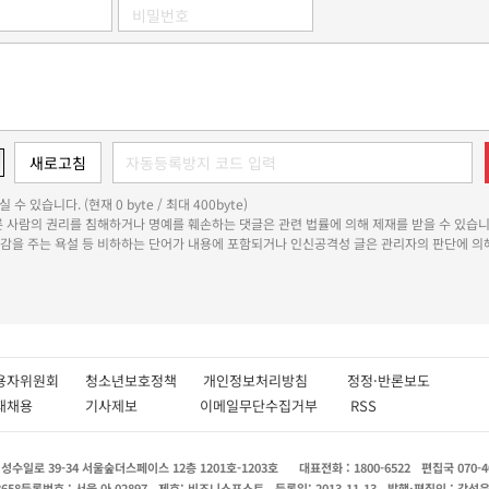
 수 있습니다. (현재 0 byte / 최대 400byte)
다른 사람의 권리를 침해하거나 명예를 훼손하는 댓글은 관련 법률에 의해 제재를 받을 수 있습니
쾌감을 주는 욕설 등 비하하는 단어가 내용에 포함되거나 인신공격성 글은 관리자의 판단에 의해
용자위원회
청소년보호정책
개인정보처리방침
정정·반론보도
인재채용
기사제보
이메일무단수집거부
RSS
수일로 39-34 서울숲더스페이스 12층 1201호-1203호
대표전화 : 1800-6522
편집국 070-4
8658
등록번호 : 서울 아 02897
제호: 비즈니스포스트
등록일: 2013.11.13
발행·편집인 : 강석