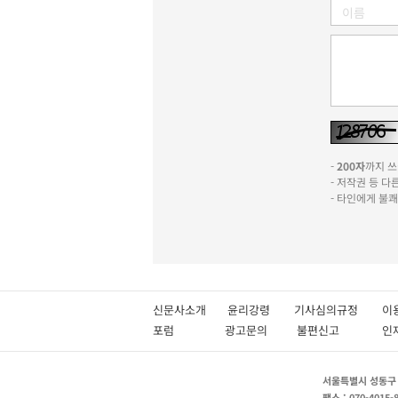
-
200자
까지 쓰실
- 저작권 등 
- 타인에게 불
신문사소개
윤리강령
기사심의규정
이
포럼
광고문의
불편신고
서울특별시 성동구 성
팩스 : 070-4015-