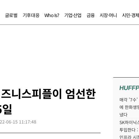
글로벌
기후대응
Who Is?
기업·산업
금융
시장·머니
시민·경
HUFF
] 비즈니스피플이 엄선한
매각 '7수
5일
에 한화생
냈다
22-06-15 11:17:48
SK하이닉스
투입한다 :
인프라 시