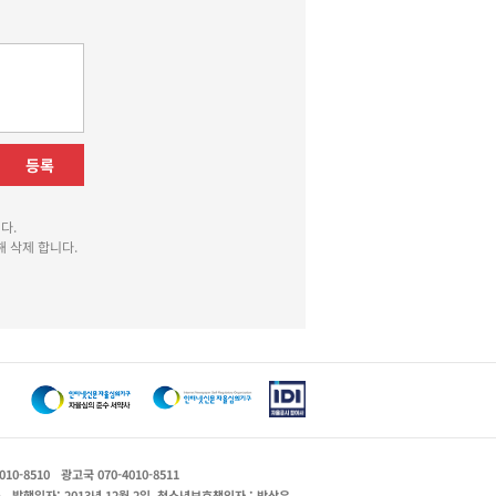
등록
다.
 삭제 합니다.
010-8510
광고국 070-4010-8511
운
발행일자: 2013년 12월 2일
청소년보호책임자 : 박상유