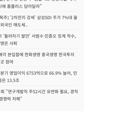
니에 홈플러스 담아달라"
목주] '2차전지 강세' 삼성SDI 주가 7%대 올
 외국인 매도세..
 '돌려차기 발언' 서범수·진종오 징계 착수,
2명은 사퇴
 매각 본입찰에 한화생명 흥국생명 한국투자
3곳 참여
분기 영업이익 6753억으로 66.9% 늘어, 민
은 13.5조
회 "연구개발직 주52시간 유연화 필요, 경직
경쟁력 저해"