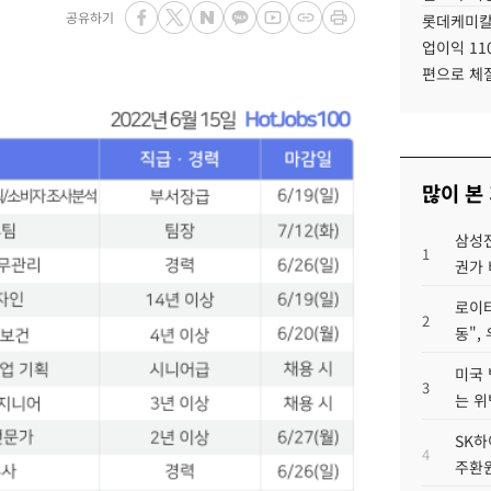
공유하기
롯데케미칼
업이익 11
편으로 체
많이 본
삼성전
1
권가 
로이터
2
동",
미국 
3
는 위
SK하
4
주환원