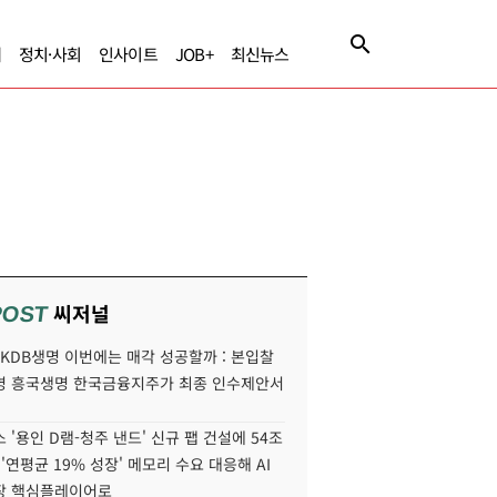
제
정치·사회
인사이트
JOB+
최신뉴스
씨저널
POST
' KDB생명 이번에는 매각 성공할까 : 본입찰
명 흥국생명 한국금융지주가 최종 인수제안서
 '용인 D램-청주 낸드' 신규 팹 건설에 54조
 '연평균 19% 성장' 메모리 수요 대응해 AI
장 핵심플레이어로