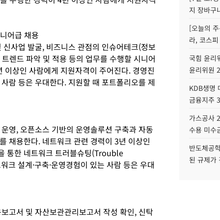
지 장바구
[오늘의 주
시니어급 채용
라, 코스피
및 신사업 발굴, 비즈니스 관점의 인슈어테크(정보
 트렌드 파악 및 적용 등의 업무를 수행할 시니어
국힘 윤리위
0년 이상인 사람에게 지원자격이 주어진다. 경영진
윤리위원 
 사람 등은 우대한다. 지원할 때 포트폴리오를 제
KDB생명
금융지주 
가스공사 2
 운영, 오픈소스 기반의 운영솔루션 구축과 자동
수용 미수금
를 채용한다. 네트워크 관련 경력이 3년 이상인
반도체공학
통한 네트워크 트러블슈팅(Trouble
된 규제가 
 네트워크 설계·구축·운영경험이 있는 사람 등은 우대
용보고서 및 자산보관관리보고서 작성 확인, 신탁