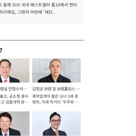
 올해 SUV 국내 베스트셀러 톱10에서 싼타
자리매김, 그랜저·아반떼 '세단..
?
통령실 민정수석비
김정균 보령 및 보령홀딩스 대
 출신, 공소청·중수
제약업계의 젊은 오너 3세 경
표이사 사장
두고 검찰개혁 완수
영자, 미래 먹거리 '우주와 헬
년]
스케어' 공들여 [2026년]