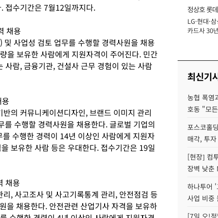
. 접수기간은 7월12일까지다.
정상호 롯데
LG·현대·삼
장
력 채용
카드사 30년
에 '초집중' 
) 및 사업성 검토 업무를 수행할 경력사원을 채용
 역량을 보유한 사람에게 지원자격이 주어진다. 민간
는 사람, 금융기관, 건설사 근무 경험이 있는 사람
최신기
농협 폭염과
채용
호동 "모든
 기반의 커뮤니케이션디자인, 브랜드 이미지 관리
 등의 업무를 수행할 경력사원을 채용한다. 글로벌 기업의
포스코홀딩
를 수행한 경력이 14년 이상인 사람에게 지원자
매각, 투자
을 보유한 사람 등은 우대한다. 접수기간은 19일
[현장] 컴
장벽 낮춘 
력 채용
하나투어 '
관리, 사고조사 및 사고기록통계 관리, 안전점검 등
사업 비중 
원을 채용한다. 안전관련 산업기사 자격을 보유하
[7일 오!
업무를 수행한 경력이 4년 이상인 사람에게 지원자격