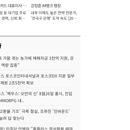
카드 대표이사 사
강정훈 iM뱅크 행장
성 등 대기업 주요
내부 이해도 높은 전략 전문가,
 경력, 신뢰 회복
'전국구 은행' 도약 속도 [2026
[2026년]
년]
사
 가뭄 겪는 농가에 재해자금 3천억 지원, 강
 역량 집중"
스 포스코인터내셔널과 포스코DX 지분 일부
 재원 2조5천억 확보
투스 '제우스: 오만의 신' 8월26일 출시, 진입
MMORPG 내..
고환율 기조' 극복 절실, 조좌진 '인바운드'
늘려 답 찾는다
정말] 민주당 민병덕 "홈플러스 정상화될 때까