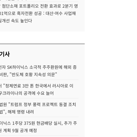
 첨단소재 포트폴리오 전환 효과로 2분기 영
01억으로 흑자전환 성공 : 대산·여수 사업재
질개선 속도 높인다
 기사
자 SK하이닉스 소극적 주주환원에 해외 증
비판, "반도체 호황 지속성 의문"
 "정제연료 3만 톤 한국에서 러시아로 이
 우크라이나의 공격에 수요 늘어
법원 "트럼프 정부 풍력 프로젝트 동결 조치
법", 해제 명령 내려
이닉스 1주당 375원 현금배당 실시, 추가 주
 계획 9월 공개 예정