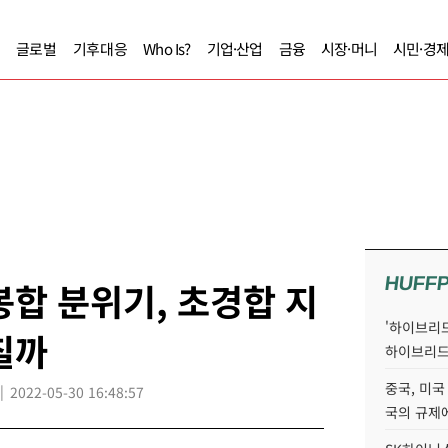
글로벌
기후대응
Who Is?
기업·산업
금융
시장·머니
시민·경
HUFF
봉합 분위기, 초경합 지
'하이브리드
칠까
하이브리드
중국, 미국
2022-05-30 16:48:57
국의 규제에