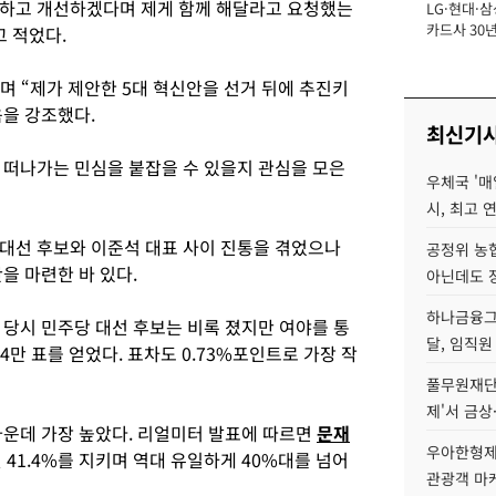
성하고 개선하겠다며 제게 함께 해달라고 요청했는
LG·현대·삼
장
카드사 30년
 적었다.
에 '초집중' 
며 “제가 제안한 5대 혁신안을 선거 뒤에 추진키
을 강조했다.
최신기
 떠나가는 민심을 붙잡을 수 있을지 관심을 모은
우체국 '매
시, 최고 연
대선 후보와 이준석 대표 사이 진통을 겪었으나
공정위 농
을 마련한 바 있다.
아닌데도 
하나금융그룹
당시 민주당 대선 후보는 비록 졌지만 여야를 통
달, 임직원
4만 표를 얻었다. 표차도 0.73%포인트로 가장 작
풀무원재단
제'서 금상
가운데 가장 높았다. 리얼미터 발표에 따르면
문재
우아한형제
 41.4%를 지키며 역대 유일하게 40%대를 넘어
관광객 마