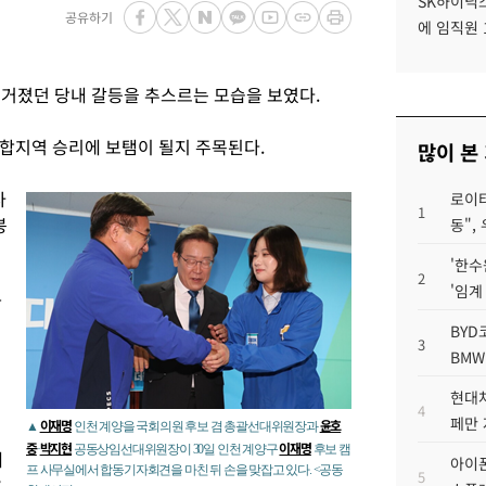
SK하이닉스
공유하기
에 임직원 
거졌던 당내 갈등을 추스르는 모습을 보였다.
합지역 승리에 보탬이 될지 주목된다.
많이 본
사
로이터
1
봉
동",
'한수
2
'임계
장
BYD
3
BMW
현대차
4
페만 
이재명
윤호
▲
인천 계양을 국회의원 후보 겸 총괄선대위원장과
중
박지현
이재명
·
공동상임선대위원장이 30일 인천 계양구
후보 캠
세
아이폰
프 사무실에서 합동기자회견을 마친 뒤 손을 맞잡고 있다. <공동
5
은