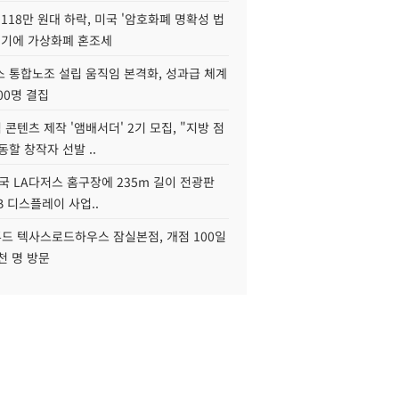
118만 원대 하락, 미국 '암호화폐 명확성 법
연기에 가상화폐 혼조세
스 통합노조 설립 움직임 본격화, 성과급 체계
00명 결집
콘텐츠 제작 '앰배서더' 2기 모집, "지방 점
동할 창작자 선발 ..
국 LA다저스 홈구장에 235m 길이 전광판
2B 디스플레이 사업..
드 텍사스로드하우스 잠실본점, 개점 100일
천 명 방문