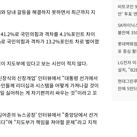
비트코인 9
재와 당내 갈등을 해결하지 못하면서 최근까지 지
안' 투표 
SK하이닉
불만에 35
41.2%로 국민의힘과 격차를 4.1%포인트 차이
5%로 국민의힘과 격차가 13.2%포인트 차로 벌어졌
롯데백화점 
포 중심 활
LG전자 미
이 지도부에 있다고 보는 시선이 적지 않다.
설치, "B
'신장식의 신장개업' 인터뷰에서 "대통령 선거에서
현대그린푸
국민들께 리더십과 시스템을 어떻게 가져나갈 것이
만에 5만5
제일 싫어하는 게 자기편끼리 싸우는 것”이라고 꼬
'김어준의 뉴스공장' 인터뷰에서 "중앙당에서 선거
이다"며 "지도부가 책임을 져야할 문제"라고 지적