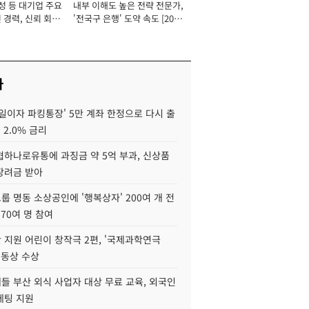
성 등 대기업 주요
내부 이해도 높은 전략 전문가,
 경력, 신뢰 회복
'전국구 은행' 도약 속도 [2026
[2026년]
년]
사
일이자 파킹통장' 5만 계좌 한정으로 다시 출
 2.0% 금리
협하나로유통에 과징금 약 5억 부과, 신상품
장려금 받아
 명동 소상공인에 '행복상자' 200여 개 전
 70여 명 참여
 지원 어린이 창작극 2편, '국제과학연극
·동상 수상
들 부산 외식 사업자 대상 무료 교육, 외국인
케팅 지원