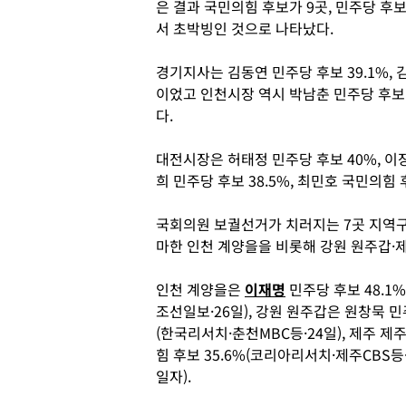
은 결과 국민의힘 후보가 9곳, 민주당 후
서 초박빙인 것으로 나타났다.
경기지사는 김동연 민주당 후보 39.1%, 
이었고 인천시장 역시 박남춘 민주당 후보 3
다.
대전시장은 허태정 민주당 후보 40%, 이
희 민주당 후보 38.5%, 최민호 국민의힘
국회의원 보궐선거가 치러지는 7곳 지역
마한 인천 계양을을 비롯해 강원 원주갑·제
인천 계양을은
이재명
민주당 후보 48.1
조선일보·26일), 강원 원주갑은 원창묵 민주
(한국리서치·춘천MBC등·24일), 제주 제
힘 후보 35.6%(코리아리서치·제주CBS등
일자).