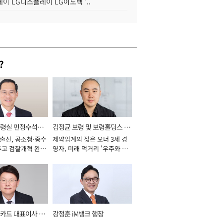
이 LG디스플레이 LG이노텍 '..
?
통령실 민정수석비
김정균 보령 및 보령홀딩스 대
 출신, 공소청·중수
제약업계의 젊은 오너 3세 경
표이사 사장
두고 검찰개혁 완수
영자, 미래 먹거리 '우주와 헬
년]
스케어' 공들여 [2026년]
카드 대표이사 사
강정훈 iM뱅크 행장