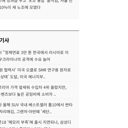
에 성과급 두고 '노조 통합' 움직임, 사흘 만
10%이 새 노조에 모였다
 기사
 "정제연료 3만 톤 한국에서 러시아로 이
 우크라이나의 공격에 수요 늘어
원 협력사' 미국 오클로 SMR 연구용 원자로
 상태' 도달, 미국 에너지부..
코리아 가격 앞세워 수입차 4위 올랐지만,
·벤츠보다 높은 공임비에 소비자 ..
 올해 SUV 국내 베스트셀러 톱10에서 싼타
자리매김, 그랜저·아반떼 '세단..
18 '메모리 부족'에 출시 지연되나, 삼성디