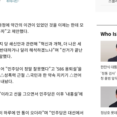
스플레
취재사진>
과정에 약간의 이견이 있었던 것을 이제는 한데 모
주자"고 제안했다.
Who Is
지 당 쇄신안과 관련해 "혁신과 개혁, 더 나은 세
 반대하거나 달리 해석하겠느냐"며 "선거가 끝난
말했다.
한찬식 대
어 "민주당이 정말 잘못했다"고 ‘586 용퇴설’을
'정통 검사'
서관
△성폭력 근절 △국민과 한 약속 지키기 △언어
청 출범 앞
 내놨다.
맡아 [2026
"이라고 선을 그으면서 민주당은 이후 ‘내홍설’에
이 하루에 만 통이 오더라”며 “민주당은 대선에서
정상호 롯데