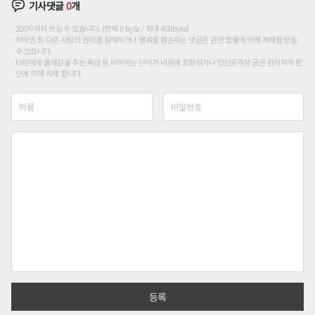
기사댓글
0
개
200자까지 쓰실 수 있습니다. (현재 0 byte / 최대 400byte)
저작권 등 다른 사람의 권리를 침해하거나 명예를 훼손하는 댓글은 관련 법률에 의해 제재를 받을
수 있습니다.
타인에게 불쾌감을 주는 욕설 등 비하하는 단어가 내용에 포함되거나 인신공격성 글은 관리자의 판
단에 의해 삭제 합니다.