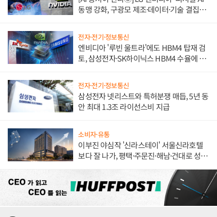
동맹 강화, 구광모 제조·데이터·기술 결집
해 종합 로보틱스 기업으로
전자·전기·정보통신
엔비디아 '루빈 울트라'에도 HBM4 탑재 검
토, 삼성전자·SK하이닉스 HBM4 수율에 주
도권 갈린다
전자·전기·정보통신
삼성전자 넷리스트와 특허분쟁 매듭, 5년 동
안 최대 1.3조 라이선스비 지급
소비자·유통
이부진 야심작 '신라스테이' 서울신라호텔
보다 잘 나가, 평택·주문진·해남·건대로 성
장판 더 넓힌다