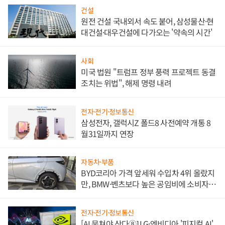
건설
원전 건설 국내외서 속도 붙어, 삼성물산·현
대건설·대우건설에 다가오는 '약속의 시간'
사회
미국 법원 "트럼프 정부 풍력 프로젝트 동결
조치는 위법", 해제 명령 내려
전자·전기·정보통신
삼성전자, 갤럭시Z 폴드8 사전예약 개통 8
월31일까지 연장
자동차·부품
BYD코리아 가격 앞세워 수입차 4위 올랐지
만, BMW·벤츠보다 높은 공임비에 소비자
불만 폭발
전자·전기·정보통신
[AI 뭉쳐야 산다⑧] LG·엔비디아 '피지컬 AI'