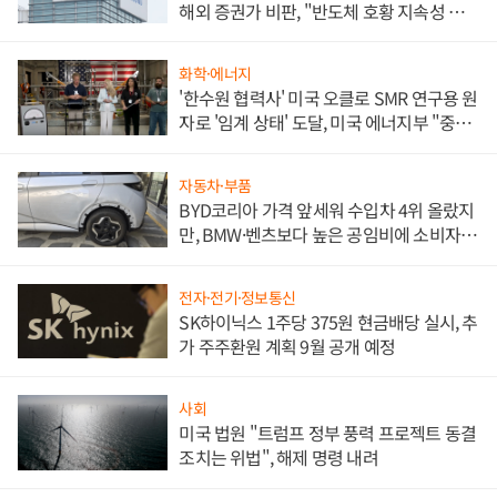
해외 증권가 비판, "반도체 호황 지속성 의
문"
화학·에너지
'한수원 협력사' 미국 오클로 SMR 연구용 원
자로 '임계 상태' 도달, 미국 에너지부 "중요
한 이정표"
자동차·부품
BYD코리아 가격 앞세워 수입차 4위 올랐지
만, BMW·벤츠보다 높은 공임비에 소비자
불만 폭발
전자·전기·정보통신
SK하이닉스 1주당 375원 현금배당 실시, 추
가 주주환원 계획 9월 공개 예정
사회
미국 법원 "트럼프 정부 풍력 프로젝트 동결
조치는 위법", 해제 명령 내려