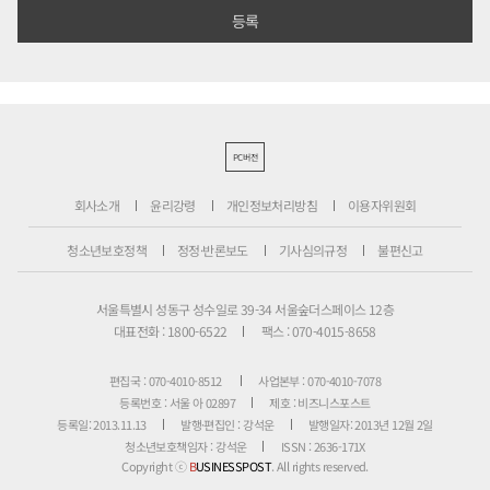
PC버전
회사소개
윤리강령
개인정보처리방침
이용자위원회
청소년보호정책
정정·반론보도
기사심의규정
불편신고
서울특별시 성동구 성수일로 39-34 서울숲더스페이스 12층
대표전화 : 1800-6522
팩스 : 070-4015-8658
편집국 : 070-4010-8512
사업본부 : 070-4010-7078
등록번호 : 서울 아 02897
제호 : 비즈니스포스트
등록일: 2013.11.13
발행·편집인 : 강석운
발행일자: 2013년 12월 2일
청소년보호책임자 : 강석운
ISSN : 2636-171X
Copyright ⓒ
B
USINESSPOST
. All rights reserved.