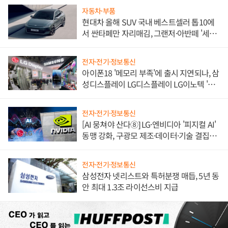
자동차·부품
현대차 올해 SUV 국내 베스트셀러 톱10에
서 싼타페만 자리매김, 그랜저·아반떼 '세단
쌍끌이'로 내수 방어
전자·전기·정보통신
아이폰18 '메모리 부족'에 출시 지연되나, 삼
성디스플레이 LG디스플레이 LG이노텍 '탈
애플' 수익 다각화 속도
전자·전기·정보통신
[AI 뭉쳐야 산다⑧] LG·엔비디아 '피지컬 AI'
동맹 강화, 구광모 제조·데이터·기술 결집
해 종합 로보틱스 기업으로
전자·전기·정보통신
삼성전자 넷리스트와 특허분쟁 매듭, 5년 동
안 최대 1.3조 라이선스비 지급