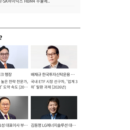
·SK하이닉스 HBM4 수율에..
?
뱅크 행장
배재규 한국투자신탁운용 대
 높은 전략 전문가,
국내 ETF 시장 선구자, '업계 3
표이사 사장
' 도약 속도 [2026
위' 탈환 과제 [2026년]
효성 대표이사 부회
김동명 LG에너지솔루션 대표