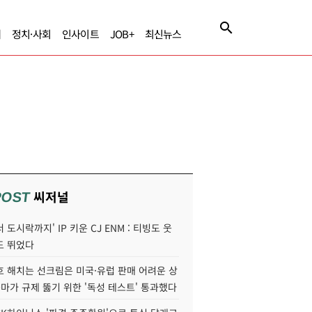
제
정치·사회
인사이트
JOB+
최신뉴스
씨저널
POST
 도시락까지' IP 키운 CJ ENM : 티빙도 웃
도 뛰었다
호 해치는 선크림은 미국·유럽 판매 어려운 상
콜마가 규제 뚫기 위한 '독성 테스트' 통과했다