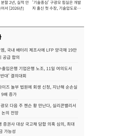
분할 2년, 실적 안
'기술중심' 구광모 힘실은 개발
이사 사장
어서 [2026년]
자 출신 첫 수장, 기술압도로
경쟁력 확보 사활 [2026년]
사
, 국내 배터리 제조사에 LFP 양극재 19만
기 공급 합의
수출입은행 기업은행 노조, 11일 여의도서
 반대' 결의대회
차이즈 놀부 법원에 회생 신청, 지난해 순손실
 9배 증가
구광모 다음 주 젠슨 황 만난다, 실리콘밸리서
' 논의 전망
 증권사 대상 국고채 담합 의혹 심의, 최대
금 가능성