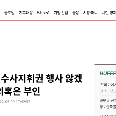
글로벌
기후대응
Who Is?
기업·산업
금융
시장·머니
시민·경
HUFF
 수사지휘권 행사 않겠
'드라마에서
 의혹은 부인
고 커머스
바닷속 산
22-05-09 17:42:52
황 : 한국