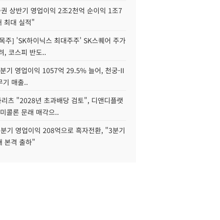
권 상반기 영업이익 2조2천억 순이익 1조7
대 최대 실적"
목주] 'SK하이닉스 최대주주' SK스퀘어 주가
려, 코스피 반도..
2분기 영업이익 1057억 29.5% 늘어, 천궁-II
기 매출..
화리츠 "2028년 초과배당 검토", 디앤디플랫
미콜론 문래 매각으..
분기 영업이익 208억으로 흑자전환, "3분기
재 본격 출하"