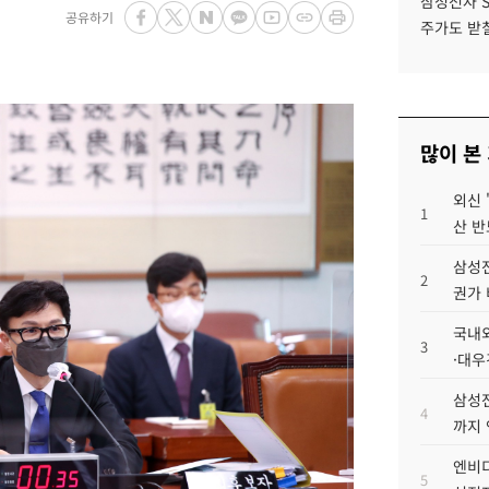
삼성전자 
공유하기
주가도 받칠
많이 본
외신 
1
산 반
삼성전
2
권가 
국내외
3
·대우
삼성전
4
까지
엔비디
5