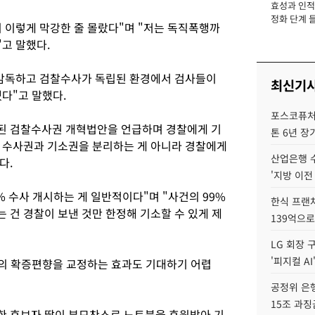
효성과 인적 
장
정화 단계 들
 이렇게 막강한 줄 몰랐다"며 "저는 독직폭행까
고 말했다.
 감독하고 검찰수사가 독립된 환경에서 검사들이
최신기
다"고 말했다.
포스코퓨처엠
된 검찰수사권 개혁법안을 언급하며 경찰에게 기
톤 6년 장
 수사권과 기소권을 분리하는 게 아니라 경찰에게
산업은행 
다.
'지방 이전
% 수사 개시하는 게 일반적이다"며 "사건의 99%
한식 프랜
 건 경찰이 보낸 것만 한정해 기소할 수 있게 제
139억으로
LG 회장 
'피지컬 AI
찰의 확증편향을 교정하는 효과도 기대하기 어렵
공정위 은행
15조 과징
한 후보자 딸이 부모찬스로 노트북을 후원받아 기