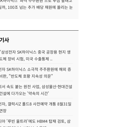
SK하이닉스 '파격 주주환원'으로 투심 달래고
까, 100조 넘는 추가 배당 재원에 쏠리는 눈
 기사
"삼성전자 SK하이닉스 중국 공장용 현지 생
도체 장비 시험, 미국 수출통제 ..
자 SK하이닉스 소극적 주주환원에 해외 증
비판, "반도체 호황 지속성 의문"
서 속도 붙는 원전 사업, 삼성물산·현대건설
건설에 다가오는 '약속의 시간'
자, 갤럭시Z 폴드8 사전예약 개통 8월31일
 연장
아 '루빈 울트라'에도 HBM4 탑재 검토, 삼