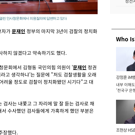
성전자
서 열린 인사청문회에서 의원질의에 답변하고 있다.
후보자가
문재인
정부의 마지막 3년이 검찰의 정치화
Who Is
사하지 않겠다고 약속하기도 했다.
사청문회에서 김형동 국민의힘 의원이 '
문재인
정권
뭐라고 생각하냐'는 질문에 "저도 검찰생활을 오래
강정훈 iM
 어려울 정도로 검찰이 정치화됐던 시기다"고 대
내부 이해도
'전국구 은행
년]
 검사는 내쫓고 그 자리에 말 잘 듣는 검사로 채
사해서 수사했던 검사들에게 가혹하게 했던 부분은
조현상 HS
주장했다.