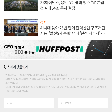
SK하이닉스, 용인 'Y2' 팹과 청주 'M17' 팹
건설에 54조 투자 결정
정치
AI시대 맞아 25년 만에 전력산업 구조개편
시동, '발전5사 통합' 넘어 '한전 지주사' 재편
론도
기사댓글
0
개
200자까지 쓰실 수 있습니다. (현재 0 byte / 최대 400byte)
저작권 등 다른 사람의 권리를 침해하거나 명예를 훼손하는 댓글은 관련 법률에 의해 제재를 받을
수 있습니다.
타인에게 불쾌감을 주는 욕설 등 비하하는 단어가 내용에 포함되거나 인신공격성 글은 관리자의 판
단에 의해 삭제 합니다.