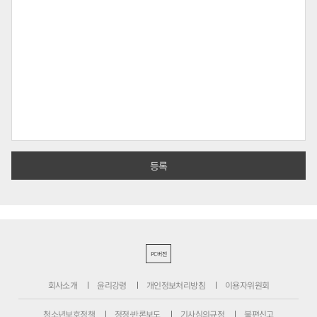
PC버전
회사소개
윤리강령
개인정보처리방침
이용자위원회
청소년보호정책
정정·반론보도
기사심의규정
불편신고