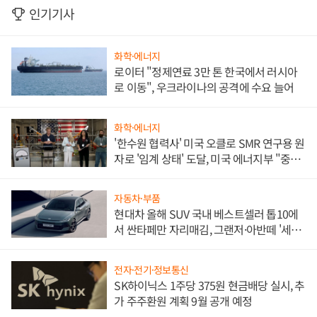
인기기사
화학·에너지
로이터 "정제연료 3만 톤 한국에서 러시아
로 이동", 우크라이나의 공격에 수요 늘어
화학·에너지
'한수원 협력사' 미국 오클로 SMR 연구용 원
자로 '임계 상태' 도달, 미국 에너지부 "중요
한 이정표"
자동차·부품
현대차 올해 SUV 국내 베스트셀러 톱10에
서 싼타페만 자리매김, 그랜저·아반떼 '세단
쌍끌이'로 내수 방어
전자·전기·정보통신
SK하이닉스 1주당 375원 현금배당 실시, 추
가 주주환원 계획 9월 공개 예정