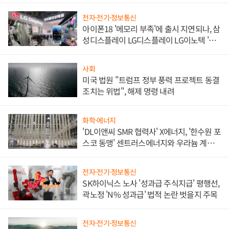
전자·전기·정보통신
아이폰18 '메모리 부족'에 출시 지연되나, 삼
성디스플레이 LG디스플레이 LG이노텍 '탈
애플' 수익 다각화 속도
사회
미국 법원 "트럼프 정부 풍력 프로젝트 동결
조치는 위법", 해제 명령 내려
화학·에너지
'DL이앤씨 SMR 협력사' X에너지, '한수원 포
스코 동맹' 센트러스에너지와 우라늄 계약
체결
전자·전기·정보통신
SK하이닉스 노사 '성과급 주식지급' 평행선,
곽노정 'N% 성과급' 법적 논란 벗을지 주목
전자·전기·정보통신