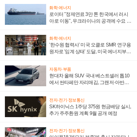
화학·에너지
로이터 "정제연료 3만 톤 한국에서 러시
아로 이동", 우크라이나의 공격에 수요 늘
어
화학·에너지
'한수원 협력사' 미국 오클로 SMR 연구용
원자로 '임계 상태' 도달, 미국 에너지부
"중요한 이정표"
자동차·부품
현대차 올해 SUV 국내 베스트셀러 톱10
에서 싼타페만 자리매김, 그랜저·아반떼
'세단 쌍끌이'로 내수 방어
전자·전기·정보통신
SK하이닉스 1주당 375원 현금배당 실시,
추가 주주환원 계획 9월 공개 예정
전자·전기·정보통신