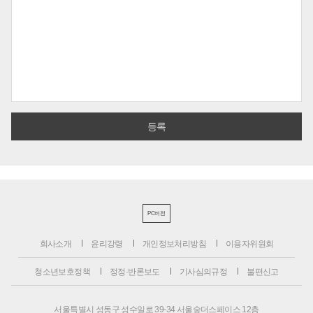
PC버전
회사소개
윤리강령
개인정보처리방침
이용자위원회
청소년보호정책
정정·반론보도
기사심의규정
불편신고
서울특별시 성동구 성수일로 39-34 서울숲더스페이스 12층