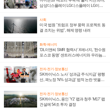
아이폰18 '메모리 부족'에 출시 지연되나,
삼성디스플레이 LG디스플레이 LG이노
텍 '탈애플' 수익 다각화 속도
사회
미국 법원 "트럼프 정부 풍력 프로젝트 동
결 조치는 위법", 해제 명령 내려
화학·에너지
'DL이앤씨 SMR 협력사' X에너지, '한수원
포스코 동맹' 센트러스에너지와 우라늄
계약 체결
전자·전기·정보통신
SK하이닉스 노사 '성과급 주식지급' 평행
선, 곽노정 'N% 성과급' 법적 논란 벗을지
주목
전자·전기·정보통신
SK하이닉스, 용인 'Y2' 팹과 청주 'M17' 팹
건설에 54조 투자 결정