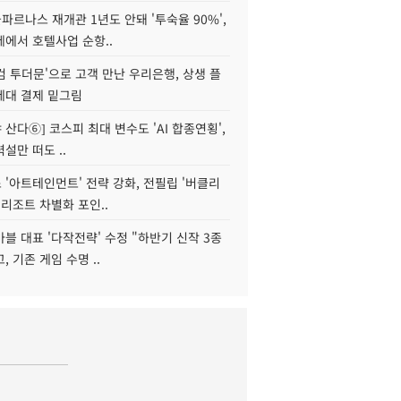
르나스 재개관 1년도 안돼 '투숙율 90%',
에서 호텔사업 순항..
웰컴 투더문'으로 고객 만난 우리은행, 상생 플
세대 결제 밑그림
야 산다⑥] 코스피 최대 변수도 'AI 합종연횡',
설만 떠도 ..
'아트테인먼트' 전략 강화, 전필립 '버클리
 리조트 차별화 포인..
블 대표 '다작전략' 수정 "하반기 신작 3종
, 기존 게임 수명 ..