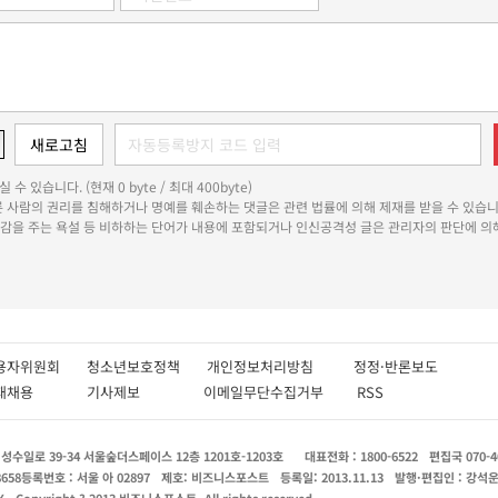
 수 있습니다. (현재 0 byte / 최대 400byte)
다른 사람의 권리를 침해하거나 명예를 훼손하는 댓글은 관련 법률에 의해 제재를 받을 수 있습니
쾌감을 주는 욕설 등 비하하는 단어가 내용에 포함되거나 인신공격성 글은 관리자의 판단에 의해
용자위원회
청소년보호정책
개인정보처리방침
정정·반론보도
인재채용
기사제보
이메일무단수집거부
RSS
수일로 39-34 서울숲더스페이스 12층 1201호-1203호
대표전화 : 1800-6522
편집국 070-4
8658
등록번호 : 서울 아 02897
제호: 비즈니스포스트
등록일: 2013.11.13
발행·편집인 : 강석
X
Copyright ? 2013 비즈니스포스트. All rights reserved.