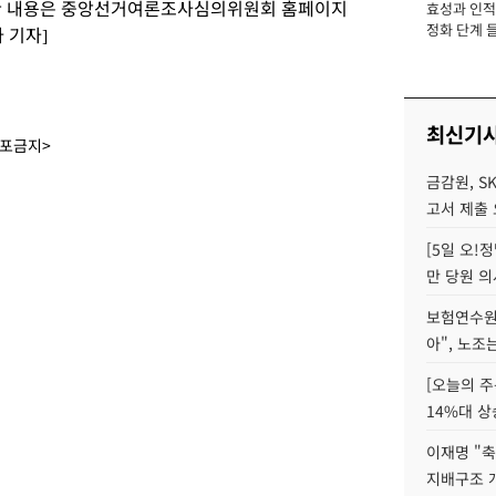
세한 내용은 중앙선거여론조사심의위원회 홈페이지
효성과 인적 
장
정화 단계 들
 기자]
최신기
배포금지>
금감원, S
고서 제출
[5일 오!
만 당원 의
보험연수원장
아", 노조
[오늘의 주
14%대 상
이재명 "축
지배구조 