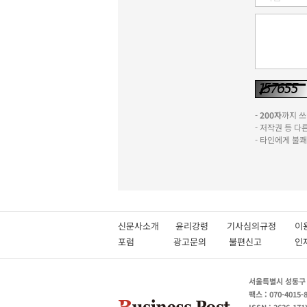
-
200자
까지 쓰실
- 저작권 등 
- 타인에게 불
신문사소개
윤리강령
기사심의규정
이
포럼
광고문의
불편신고
서울특별시 성동구 성
팩스 : 070-4015-
ISSN : 2636-171