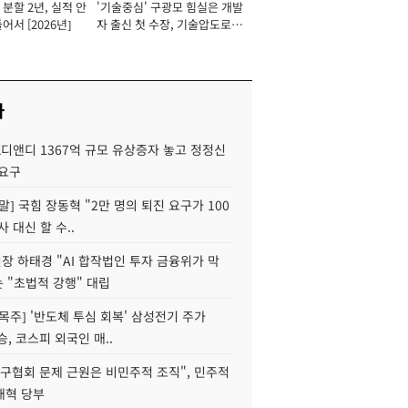
분할 2년, 실적 안
'기술중심' 구광모 힘실은 개발
이사 사장
어서 [2026년]
자 출신 첫 수장, 기술압도로
경쟁력 확보 사활 [2026년]
사
K디앤디 1367억 규모 유상증자 놓고 정정신
 요구
정말] 국힘 장동혁 "2만 명의 퇴진 요구가 100
사 대신 할 수..
 하태경 "AI 합작법인 투자 금융위가 막
는 "초법적 강행" 대립
목주] '반도체 투심 회복' 삼성전기 주가
승, 코스피 외국인 매..
구협회 문제 근원은 비민주적 조직", 민주적
개혁 당부