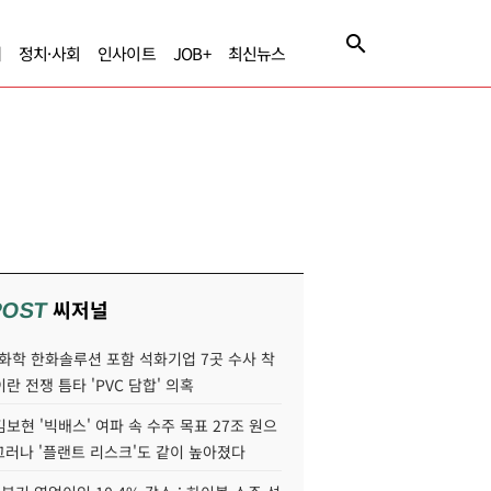
제
정치·사회
인사이트
JOB+
최신뉴스
씨저널
POST
화학 한화솔루션 포함 석화기업 7곳 수사 착
이란 전쟁 틈타 'PVC 담합' 의혹
보현 '빅배스' 여파 속 수주 목표 27조 원으
 그러나 '플랜트 리스크'도 같이 높아졌다