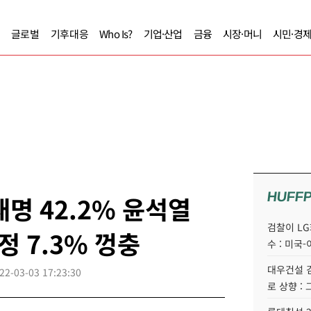
글로벌
기후대응
Who Is?
기업·산업
금융
시장·머니
시민·경
HUFF
명 42.2% 윤석열
검찰이 LG
정 7.3% 껑충
수 : 미국-
대우건설 김
22-03-03 17:23:30
로 상향 :