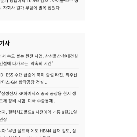
분기 영업이익 10.4% 감소 : 하이볼·소주 성
외 자회사 원가 부담에 발목 잡혔다
 기사
서 속도 붙는 원전 사업, 삼성물산·현대건설
건설에 다가오는 '약속의 시간'
DI ESS 수요 급증에 북미 증설 타진, 최주선
티스·GM 합작공장 건설 ..
"삼성전자 SK하이닉스 중국 공장용 현지 생
도체 장비 시험, 미국 수출통제 ..
자, 갤럭시Z 폴드8 사전예약 개통 8월31일
 연장
아 '루빈 울트라'에도 HBM4 탑재 검토, 삼