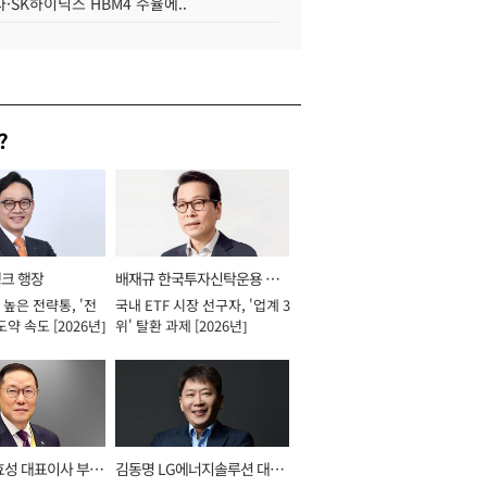
·SK하이닉스 HBM4 수율에..
?
뱅크 행장
배재규 한국투자신탁운용 대
높은 전략통, '전
국내 ETF 시장 선구자, '업계 3
표이사 사장
도약 속도 [2026년]
위' 탈환 과제 [2026년]
효성 대표이사 부회
김동명 LG에너지솔루션 대표