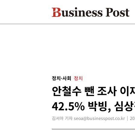
정치·사회
정치
안철수 뺀 조사 이재
42.5% 박빙, 심상
김서아 기자 seoa@businesspost.co.kr
20