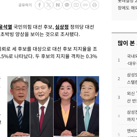
롯데칠성 2
공유하기
장에도 해
윤석열
국민의힘 대선 후보,
심상정
정의당 대선
 초박빙 양상을 보이는 것으로 조사됐다.
많이 본
 의뢰로 세 후보를 대상으로 대선 후보 지지율을 조
2.5%로 나타났다. 두 후보의 지지율 격차는 0.3%
국내외
1
·대우
삼성S
은
2
스텔란
로
외신 
3
산 반
삼성전
차
4
까지
보
엔비디
5