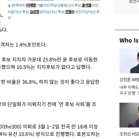
성전자
이재명
윤석열
▲ (왼쪽부터)
더불어민주당 대통령선거 후보,
국민
심상정
안철수
의힘 대선 후보,
정의당 대선 후보,
국민의당 대선 후
,
보.
물
%다.
Who Is
 격차는 1.4%포인트다.
 후보 지지자 가운데 25.8%만 윤 후보로 이동한
동했으며 16.5%는 지지후보가 없다고 답했다.
강정훈 iM
 비율은 36.8%, 하지 않는 것이 좋다고 응답한
내부 이해도 
국구 은행' 
보의 단일화가 이뤄지기 전에 '안 후보 사퇴'를 조
he300) 의뢰로 3월 1~2일 전국 만 18세 이상
.4%·유선 10.6%) 방식으로 진행했다. 표본오차는
조현상 HS