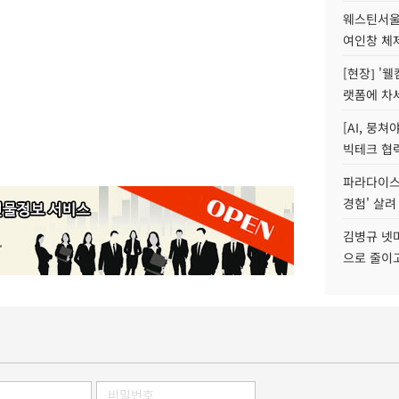
웨스틴서울파
여인창 체제
[현장] '
랫폼에 차
[AI, 뭉쳐
빅테크 협력
파라다이스 
경험' 살려
김병규 넷마
으로 줄이고