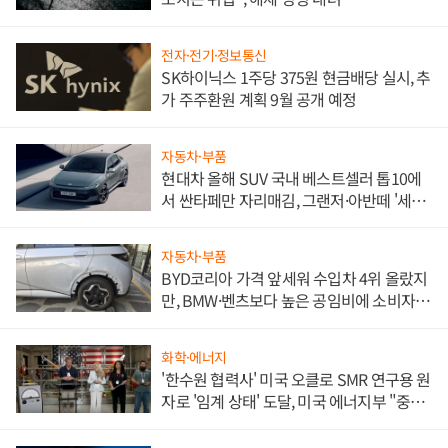
전자·전기·정보통신
SK하이닉스 1주당 375원 현금배당 실시, 추
가 주주환원 계획 9월 공개 예정
자동차·부품
현대차 올해 SUV 국내 베스트셀러 톱10에
서 싼타페만 자리매김, 그랜저·아반떼 '세단
쌍끌이'로 내수 방어
자동차·부품
BYD코리아 가격 앞세워 수입차 4위 올랐지
만, BMW·벤츠보다 높은 공임비에 소비자
불만 폭발
화학·에너지
'한수원 협력사' 미국 오클로 SMR 연구용 원
자로 '임계 상태' 도달, 미국 에너지부 "중요
한 이정표"