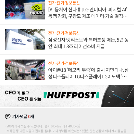
전자·전기·정보통신
[AI 뭉쳐야 산다⑧] LG·엔비디아 '피지컬 AI'
동맹 강화, 구광모 제조·데이터·기술 결집
해 종합 로보틱스 기업으로
전자·전기·정보통신
삼성전자 넷리스트와 특허분쟁 매듭, 5년 동
안 최대 1.3조 라이선스비 지급
전자·전기·정보통신
아이폰18 '메모리 부족'에 출시 지연되나, 삼
성디스플레이 LG디스플레이 LG이노텍 '탈
애플' 수익 다각화 속도
기사댓글
0
개
200자까지 쓰실 수 있습니다. (현재 0 byte / 최대 400byte)
저작권 등 다른 사람의 권리를 침해하거나 명예를 훼손하는 댓글은 관련 법률에 의해 제재를 받을