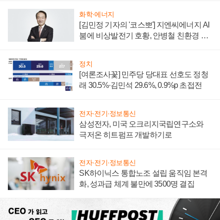
화학·에너지
[김민정 기자의 '코스뽀'] 지엔씨에너지 AI
붐에 비상발전기 호황, 안병철 친환경 에
너지 발전전문기업 향한다
정치
[여론조사꽃] 민주당 당대표 선호도 정청
래 30.5%·김민석 29.6%, 0.9%p 초접전
전자·전기·정보통신
삼성전자, 미국 오크리지국립연구소와
극저온 히트펌프 개발하기로
전자·전기·정보통신
SK하이닉스 통합노조 설립 움직임 본격
화, 성과급 체계 불만에 3500명 결집