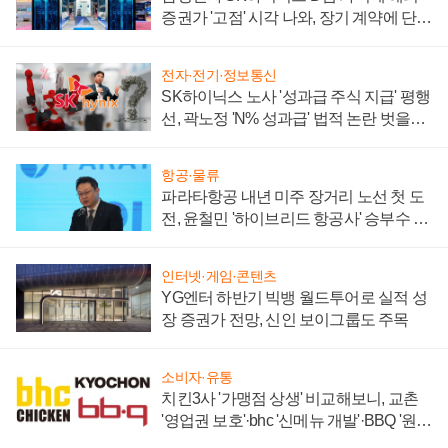
증권가 '고점' 시각 나와, 장기 계약에 단점
부각
전자·전기·정보통신
SK하이닉스 노사 '성과급 주식 지급' 평행
선, 곽노정 'N% 성과급' 법적 논란 벗을지
주목
항공·물류
파라타항공 내년 미주 장거리 노선 첫 도
전, 윤철민 '하이브리드 항공사' 승부수 통
할까
인터넷·게임·콘텐츠
YG엔터 하반기 빅뱅 월드투어로 실적 성
장 증권가 전망, 신인 보이그룹도 주목
소비자·유통
치킨3사 '가맹점 상생' 비교해보니, 교촌
'영업권 보호'·bhc '신메뉴 개발'·BBQ '원가
부담'