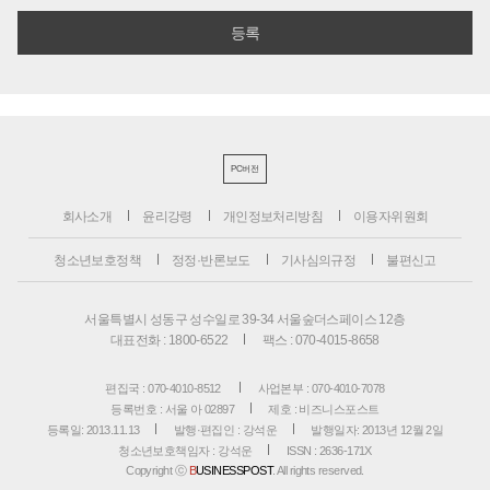
PC버전
회사소개
윤리강령
개인정보처리방침
이용자위원회
청소년보호정책
정정·반론보도
기사심의규정
불편신고
서울특별시 성동구 성수일로 39-34 서울숲더스페이스 12층
대표전화 : 1800-6522
팩스 : 070-4015-8658
편집국 : 070-4010-8512
사업본부 : 070-4010-7078
등록번호 : 서울 아 02897
제호 : 비즈니스포스트
등록일: 2013.11.13
발행·편집인 : 강석운
발행일자: 2013년 12월 2일
청소년보호책임자 : 강석운
ISSN : 2636-171X
Copyright ⓒ
B
USINESSPOST
. All rights reserved.