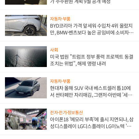
가 주주환원 계획 9월 공개 예정
자동차·부품
BYD코리아 가격 앞세워 수입차 4위 올랐지
만, BMW·벤츠보다 높은 공임비에 소비자
불만 폭발
사회
미국 법원 "트럼프 정부 풍력 프로젝트 동결
조치는 위법", 해제 명령 내려
자동차·부품
현대차 올해 SUV 국내 베스트셀러 톱10에
서 싼타페만 자리매김, 그랜저·아반떼 '세단
쌍끌이'로 내수 방어
전자·전기·정보통신
아이폰18 '메모리 부족'에 출시 지연되나, 삼
성디스플레이 LG디스플레이 LG이노텍 '탈
애플' 수익 다각화 속도