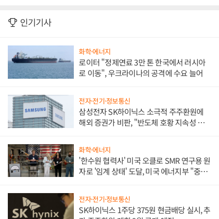
인기기사
화학·에너지
로이터 "정제연료 3만 톤 한국에서 러시아
로 이동", 우크라이나의 공격에 수요 늘어
전자·전기·정보통신
삼성전자 SK하이닉스 소극적 주주환원에
해외 증권가 비판, "반도체 호황 지속성 의
문"
화학·에너지
'한수원 협력사' 미국 오클로 SMR 연구용 원
자로 '임계 상태' 도달, 미국 에너지부 "중요
한 이정표"
전자·전기·정보통신
SK하이닉스 1주당 375원 현금배당 실시, 추