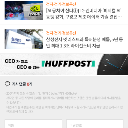
전자·전기·정보통신
[AI 뭉쳐야 산다⑧] LG·엔비디아 '피지컬 AI'
동맹 강화, 구광모 제조·데이터·기술 결집
해 종합 로보틱스 기업으로
전자·전기·정보통신
삼성전자 넷리스트와 특허분쟁 매듭, 5년 동
안 최대 1.3조 라이선스비 지급
기사댓글
0
개
200자까지 쓰실 수 있습니다. (현재 0 byte / 최대 400byte)
저작권 등 다른 사람의 권리를 침해하거나 명예를 훼손하는 댓글은 관련 법률에 의해 제재를 받을
수 있습니다.
타인에게 불쾌감을 주는 욕설 등 비하하는 단어가 내용에 포함되거나 인신공격성 글은 관리자의 판
단에 의해 삭제 합니다.