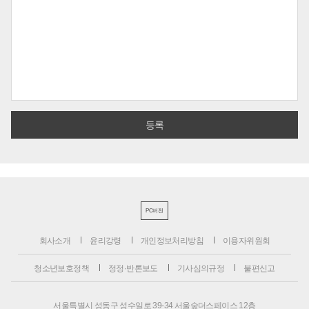
PC버전
회사소개
윤리강령
개인정보처리방침
이용자위원회
청소년보호정책
정정·반론보도
기사심의규정
불편신고
서울특별시 성동구 성수일로 39-34 서울숲더스페이스 12층