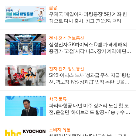
금융
우체국 '매일이자 파킹통장' 5만 계좌 한
정으로 다시 출시, 최고 연 2.0% 금리
전자·전기·정보통신
삼성전자 SK하이닉스 D램 가격에 해외
증권가 '고점' 시각 나와, 장기 계약에 단점
부각
전자·전기·정보통신
SK하이닉스 노사 '성과급 주식 지급' 평행
선, 곽노정 'N% 성과급' 법적 논란 벗을지
주목
항공·물류
파라타항공 내년 미주 장거리 노선 첫 도
전, 윤철민 '하이브리드 항공사' 승부수 통
할까
소비자·유통