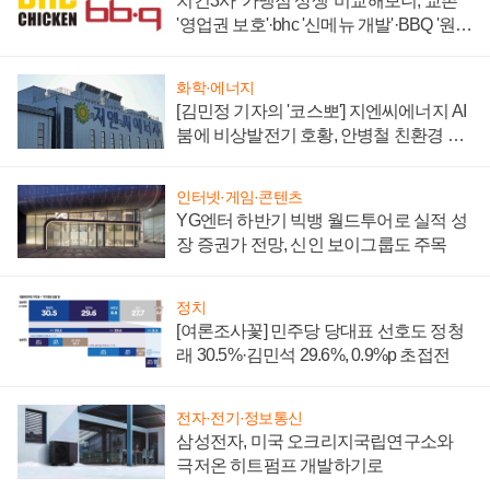
치킨3사 '가맹점 상생' 비교해보니, 교촌
'영업권 보호'·bhc '신메뉴 개발'·BBQ '원가
부담'
화학·에너지
[김민정 기자의 '코스뽀'] 지엔씨에너지 AI
붐에 비상발전기 호황, 안병철 친환경 에
너지 발전전문기업 향한다
인터넷·게임·콘텐츠
YG엔터 하반기 빅뱅 월드투어로 실적 성
장 증권가 전망, 신인 보이그룹도 주목
정치
[여론조사꽃] 민주당 당대표 선호도 정청
래 30.5%·김민석 29.6%, 0.9%p 초접전
전자·전기·정보통신
삼성전자, 미국 오크리지국립연구소와
극저온 히트펌프 개발하기로