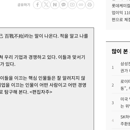
공유하기
롯데케미칼
업이익 11
편으로 체
 百戰不殆)라는 말이 나온다. 적을 알고 나를
많이 본
 우리 기업과 경쟁하고 있다. 이들과 맞서기
가 있다.
삼성전
1
권가 
이들을 이끄는 핵심 인물들은 잘 알려지지 않
로이터
기업을 이끄는 인물이 어떤 사람이고 어떤 경영
2
동",
 탐구해 본다. <편집자주>
미국 
3
는 위
SK하
4
주환원