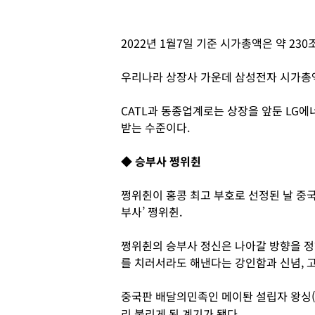
2022년 1월7일 기준 시가총액은 약 230
우리나라 상장사 가운데 삼성전자 시가총액이
CATL과 동종업계로는 상장을 앞둔 LG에
받는 수준이다.
◆ 승부사 쩡위췬
쩡위췬이 홍콩 최고 부호로 선정된 날 중국
부사’ 쩡위췬.
쩡위췬의 승부사 정신은 나아갈 방향을 정
를 치러서라도 해낸다는 강인함과 신념, 
중국판 배달의민족인 메이퇀 설립자 왕싱(
리 불리게 된 계기가 됐다.