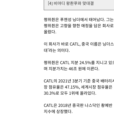
[4] 비야디 왕촨푸와 맞대결
쩡위췬은 푸젠성 닝더에서 태어났다. 그는
쩡위췬은 고향을 향한 애정을 담은 회사로 
올랐다.
이 회사가 바로 CATL, 중국 이름은 닝
대’라는 의미다.
쩡위췬은 CATL 지분 24.5%를 지니고 있
며 지분가치는 46조 원에 이른다.
CATL의 2021년 3분기 기준 중국 배터리
장 점유율은 47.15%, 세계시장 점유율은
30.3%로 모두 1위에 올라있다.
CATL은 2018년 중국판 나스닥인 촹예반
지수에 상장했다.