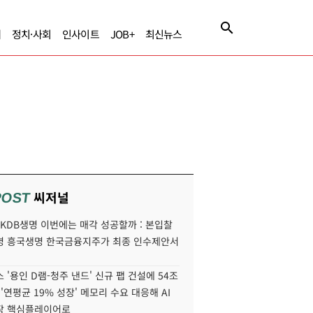
제
정치·사회
인사이트
JOB+
최신뉴스
씨저널
POST
' KDB생명 이번에는 매각 성공할까 : 본입찰
명 흥국생명 한국금융지주가 최종 인수제안서
 '용인 D램-청주 낸드' 신규 팹 건설에 54조
 '연평균 19% 성장' 메모리 수요 대응해 AI
장 핵심플레이어로