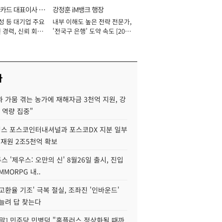
카드 대표이사 사
강정훈 iM뱅크 행장
성 등 대기업 주요
내부 이해도 높은 전략 전문가,
 경력, 신뢰 회복
'전국구 은행' 도약 속도 [2026
[2026년]
년]
사
 가뭄 겪는 농가에 재해자금 3천억 지원, 강
 역량 집중"
스 포스코인터내셔널과 포스코DX 지분 일부
 재원 2조5천억 확보
투스 '제우스: 오만의 신' 8월26일 출시, 진입
MMORPG 내..
고환율 기조' 극복 절실, 조좌진 '인바운드'
늘려 답 찾는다
정말] 민주당 민병덕 "홈플러스 정상화될 때까