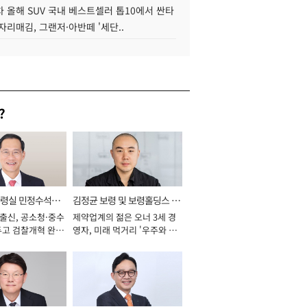
 올해 SUV 국내 베스트셀러 톱10에서 싼타
자리매김, 그랜저·아반떼 '세단..
?
통령실 민정수석비
김정균 보령 및 보령홀딩스 대
 출신, 공소청·중수
제약업계의 젊은 오너 3세 경
표이사 사장
두고 검찰개혁 완수
영자, 미래 먹거리 '우주와 헬
년]
스케어' 공들여 [2026년]