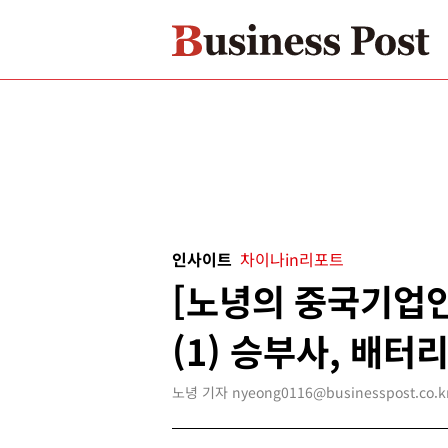
인사이트
차이나in리포트
[노녕의 중국기업인
(1) 승부사, 배터
노녕 기자 nyeong0116@businesspost.co.k