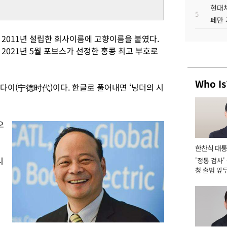
현대차
5
페만 
 2011년 설립한 회사이름에 고향이름을 붙였다.
2021년 5월 포브스가 선정한 홍콩 최고 부호로
Who Is
더스다이(宁德时代)이다. 한글로 풀어내면 ‘닝더의 시
으
한찬식 대
시
'정통 검사'
서관
청 출범 앞
맡아 [2026