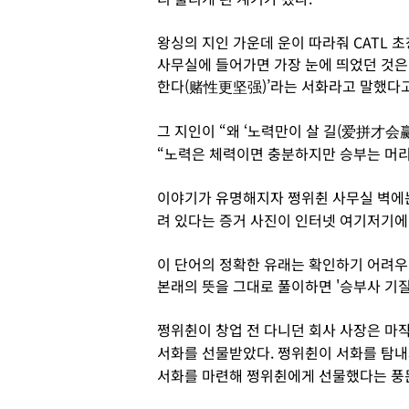
왕싱의 지인 가운데 운이 따라줘 CATL 
사무실에 들어가면 가장 눈에 띄었던 것은
한다(赌性更坚强)’라는 서화라고 말했다고
그 지인이 “왜 ‘노력만이 살 길(爱拼才会
“노력은 체력이면 충분하지만 승부는 머리
이야기가 유명해지자 쩡위췬 사무실 벽에는
려 있다는 증거 사진이 인터넷 여기저기에
이 단어의 정확한 유래는 확인하기 어려우
본래의 뜻을 그대로 풀이하면 '승부사 기질
쩡위췬이 창업 전 다니던 회사 사장은 마
서화를 선물받았다. 쩡위췬이 서화를 탐내
서화를 마련해 쩡위췬에게 선물했다는 풍