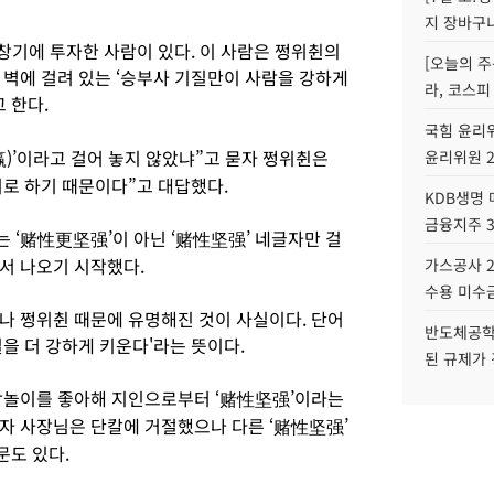
지 장바구
초창기에 투자한 사람이 있다. 이 사람은 쩡위췬의
[오늘의 주
 벽에 걸려 있는 ‘승부사 기질만이 사람을 강하게
라, 코스피
 한다.
국힘 윤리위
赢)’이라고 걸어 놓지 않았냐”고 묻자 쩡위췬은
윤리위원 
로 하기 때문이다”고 대답했다.
KDB생명
금융지주 
 ‘赌性更坚强’이 아닌 ‘赌性坚强’ 네글자만 걸
서 나오기 시작했다.
가스공사 2
수용 미수금
나 쩡위췬 때문에 유명해진 것이 사실이다. 단어
반도체공학
을 더 강하게 키운다'라는 뜻이다.
된 규제가 
작놀이를 좋아해 지인으로부터 ‘赌性坚强’이라는
자 사장님은 단칼에 거절했으나 다른 ‘赌性坚强’
문도 있다.