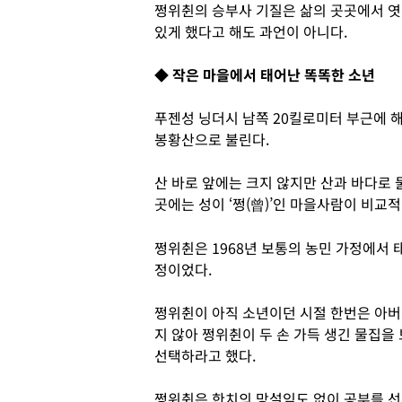
쩡위췬의 승부사 기질은 삶의 곳곳에서 엿 
있게 했다고 해도 과언이 아니다.
◆ 작은 마을에서 태어난 똑똑한 소년
푸젠성 닝더시 남쪽 20킬로미터 부근에 해
봉황산으로 불린다.
산 바로 앞에는 크지 않지만 산과 바다로 
곳에는 성이 ‘쩡(曾)’인 마을사람이 비교적
쩡위췬은 1968년 보통의 농민 가정에서 
정이었다.
쩡위췬이 아직 소년이던 시절 한번은 아버
지 않아 쩡위췬이 두 손 가득 생긴 물집을
선택하라고 했다.
쩡위췬은 한치의 망설임도 없이 공부를 선