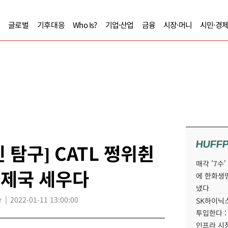
글로벌
기후대응
Who Is?
기업·산업
금융
시장·머니
시민·경
HUFF
 탐구] CATL 쩡위췬
매각 '7수
리제국 세우다
에 한화생
냈다
r
2022-01-11 13:00:00
SK하이닉스
투입한다 :
인프라 시