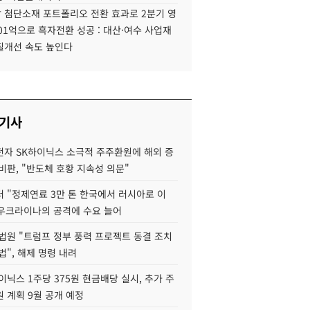
 첨단소재 포트폴리오 전환 효과로 2분기 영
01억으로 흑자전환 성공 : 대산·여수 사업재
질개선 속도 높인다
 기사
자 SK하이닉스 소극적 주주환원에 해외 증
비판, "반도체 호황 지속성 의문"
 "정제연료 3만 톤 한국에서 러시아로 이
 우크라이나의 공격에 수요 늘어
법원 "트럼프 정부 풍력 프로젝트 동결 조치
법", 해제 명령 내려
이닉스 1주당 375원 현금배당 실시, 추가 주
 계획 9월 공개 예정