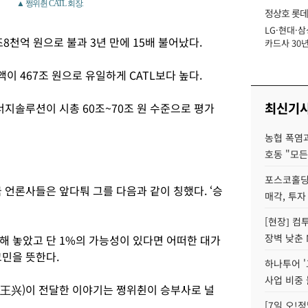
▲ 쩡위췬 CATL 회장.
정상호 롯데
LG·현대·삼
장
조8천억 원으로 불과 3년 만에 15배 불어났다.
카드사 30년
에 '초집중' 
 467조 원으로 유일하게 CATL보다 높다.
최신기
너지솔루션이 시총 60조~70조 원 수준으로 평가
농협 폭염과
호동 "모든
포스코홀딩
 언론사들은 앞다퉈 그를 다음과 같이 칭했다. ‘승
매각, 투자
[현장] 컴
장벽 낮춘 
해 놓았고 단 1%의 가능성이 있다면 어떠한 대가
고민을 뜻한다.
하나투어 '
사업 비중 
王兴)이 전달한 이야기는 쩡위췬이 승부사로 널
[7일 오!