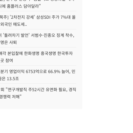
니에 홈플러스 담아달라"
목주] '2차전지 강세' 삼성SDI 주가 7%대 올
 외국인 매도세..
 '돌려차기 발언' 서범수·진종오 징계 착수,
2명은 사퇴
 매각 본입찰에 한화생명 흥국생명 한국투자
3곳 참여
분기 영업이익 6753억으로 66.9% 늘어, 민
은 13.5조
회 "연구개발직 주52시간 유연화 필요, 경직
경쟁력 저해"