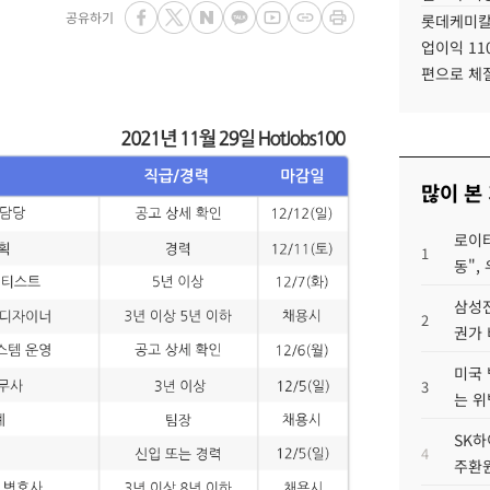
공유하기
롯데케미칼
업이익 11
편으로 체
많이 본
로이터
1
동",
삼성전
2
권가 
미국 
3
는 위
SK하
4
주환원