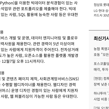
(Python)을 이용한 빅데이터 분석경험이 있는 사
정상호 롯데
분석업무 관련 포트폴리오를 제출해야 한다. 빅데
LG·현대·삼
장
있는 사람, SQL 활용에 능숙한 사람 등은 우대한
카드사 30년
에 '초집중' 
채용
 서비스 개발 및 운영, 데이터 엔지니어링 및 플로우
최신기
경력사원을 채용한다. 관련 경력이 5년 이상이며
농협 폭염과
 있는 사람에게 지원자격이 주어진다. 전자상거래
호동 "모든
도가 높은 사람, 오픈소스를 활용한 플랫폼 개발경
12월7일 오후 11시까지다.
포스코홀딩
매각, 투자
채용
 및 콘텐츠 페이지 제작, 사회관계망서비스(SNS)
[현장] 컴
를 수행할 웹디자이너를 채용한다. 웹디자인 경력
장벽 낮춘 
커머스) 운영 디자인 경험이 있는 사람에게 지원자
하나투어 '
사람, 웹 퍼블리싱이 가능한 사람 등은 우대한다.
사업 비중 
[7일 오!