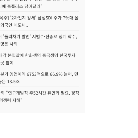
니에 홈플러스 담아달라"
목주] '2차전지 강세' 삼성SDI 주가 7%대 올
 외국인 매도세..
 '돌려차기 발언' 서범수·진종오 징계 착수,
2명은 사퇴
 매각 본입찰에 한화생명 흥국생명 한국투자
3곳 참여
분기 영업이익 6753억으로 66.9% 늘어, 민
은 13.5조
회 "연구개발직 주52시간 유연화 필요, 경직
경쟁력 저해"