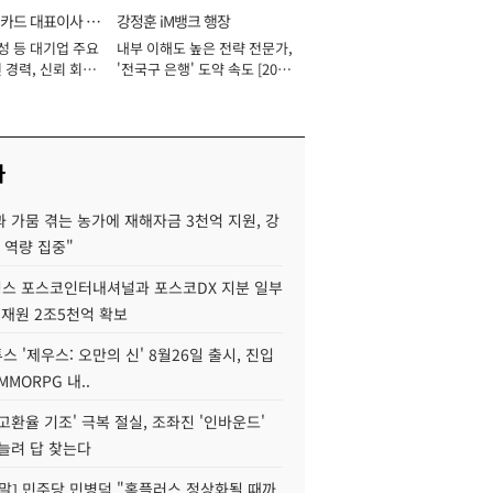
카드 대표이사 사
강정훈 iM뱅크 행장
성 등 대기업 주요
내부 이해도 높은 전략 전문가,
 경력, 신뢰 회복
'전국구 은행' 도약 속도 [2026
[2026년]
년]
사
 가뭄 겪는 농가에 재해자금 3천억 지원, 강
 역량 집중"
스 포스코인터내셔널과 포스코DX 지분 일부
 재원 2조5천억 확보
투스 '제우스: 오만의 신' 8월26일 출시, 진입
MMORPG 내..
고환율 기조' 극복 절실, 조좌진 '인바운드'
늘려 답 찾는다
정말] 민주당 민병덕 "홈플러스 정상화될 때까