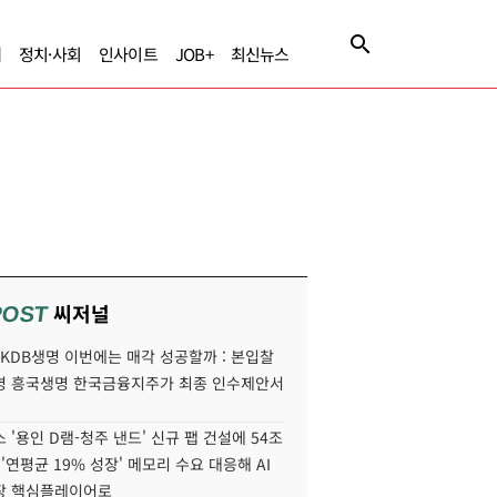
제
정치·사회
인사이트
JOB+
최신뉴스
씨저널
POST
' KDB생명 이번에는 매각 성공할까 : 본입찰
명 흥국생명 한국금융지주가 최종 인수제안서
 '용인 D램-청주 낸드' 신규 팹 건설에 54조
 '연평균 19% 성장' 메모리 수요 대응해 AI
장 핵심플레이어로