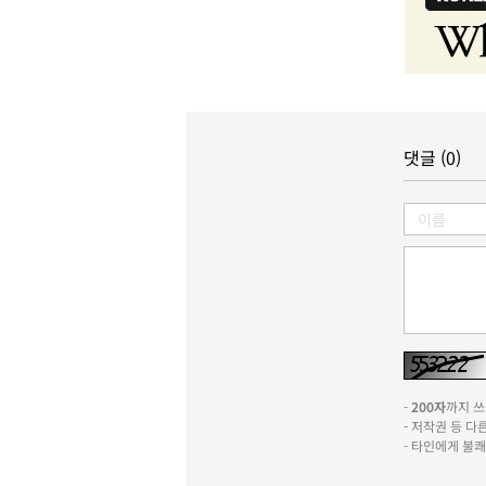
댓글 (0)
-
200자
까지 쓰실
- 저작권 등 
- 타인에게 불