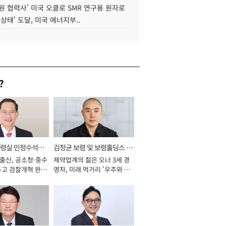
원 협력사' 미국 오클로 SMR 연구용 원자로
 상태' 도달, 미국 에너지부..
?
통령실 민정수석비
김정균 보령 및 보령홀딩스 대
 출신, 공소청·중수
제약업계의 젊은 오너 3세 경
표이사 사장
두고 검찰개혁 완수
영자, 미래 먹거리 '우주와 헬
년]
스케어' 공들여 [2026년]