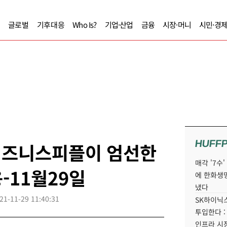
글로벌
기후대응
Who Is?
기업·산업
금융
시장·머니
시민·경
HUFF
] 비즈니스피플이 엄선한
매각 '7수
-11월29일
에 한화생
냈다
21-11-29 11:40:31
SK하이닉스
투입한다 :
인프라 시