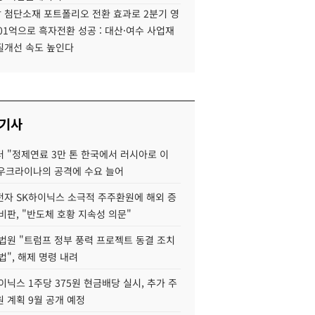
 첨단소재 포트폴리오 전환 효과로 2분기 영
01억으로 흑자전환 성공 : 대산·여수 사업재
질개선 속도 높인다
 기사
 "정제연료 3만 톤 한국에서 러시아로 이
 우크라이나의 공격에 수요 늘어
자 SK하이닉스 소극적 주주환원에 해외 증
비판, "반도체 호황 지속성 의문"
법원 "트럼프 정부 풍력 프로젝트 동결 조치
법", 해제 명령 내려
이닉스 1주당 375원 현금배당 실시, 추가 주
 계획 9월 공개 예정