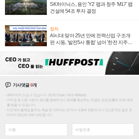
SK하이닉스, 용인 'Y2' 팹과 청주 'M17' 팹
건설에 54조 투자 결정
정치
AI시대 맞아 25년 만에 전력산업 구조개
편 시동, '발전5사 통합' 넘어 '한전 지주사'
재편론도
기사댓글
0
개
200자까지 쓰실 수 있습니다. (현재 0 byte / 최대 400byte)
저작권 등 다른 사람의 권리를 침해하거나 명예를 훼손하는 댓글은 관련 법률에 의해 제재
를 받을 수 있습니다.
타인에게 불쾌감을 주는 욕설 등 비하하는 단어가 내용에 포함되거나 인신공격성 글은 관
리자의 판단에 의해 삭제 합니다.