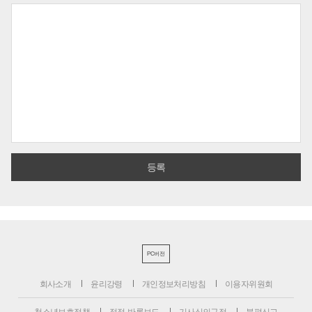
PC버전
회사소개
윤리강령
개인정보처리방침
이용자위원회
청소년보호정책
정정·반론보도
기사심의규정
불편신고