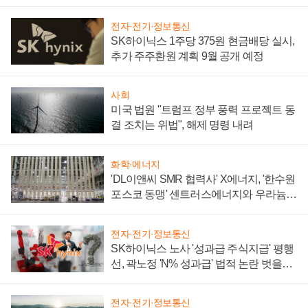
텍 '탈애플' 수익 다각화 속도
전자·전기·정보통신
SK하이닉스 1주당 375원 현금배당 실시,
추가 주주환원 계획 9월 공개 예정
사회
미국 법원 "트럼프 정부 풍력 프로젝트 동
결 조치는 위법", 해제 명령 내려
화학·에너지
'DL이앤씨 SMR 협력사' X에너지, '한수원
포스코 동맹' 센트러스에너지와 우라늄
계약 체결
전자·전기·정보통신
SK하이닉스 노사 '성과급 주식지급' 평행
선, 곽노정 'N% 성과급' 법적 논란 벗을지
주목
전자·전기·정보통신