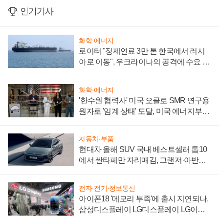
인기기사
화학·에너지
로이터 "정제연료 3만 톤 한국에서 러시
아로 이동", 우크라이나의 공격에 수요 늘
어
화학·에너지
'한수원 협력사' 미국 오클로 SMR 연구용
원자로 '임계 상태' 도달, 미국 에너지부
"중요한 이정표"
자동차·부품
현대차 올해 SUV 국내 베스트셀러 톱10
에서 싼타페만 자리매김, 그랜저·아반떼
'세단 쌍끌이'로 내수 방어
전자·전기·정보통신
아이폰18 '메모리 부족'에 출시 지연되나,
삼성디스플레이 LG디스플레이 LG이노